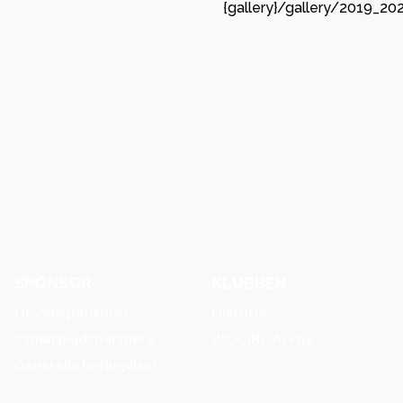
gruppespil
Lindberg og Tvis
{gallery}/gallery/2019_2
mange peng
 Viborg
kassen
mmen som ny
partner i
GF Viborg –
n.
forankring
stærkt
partnersk
Viborg HK
SPONSOR
KLUBBEN
Hovedsponsorer
Historie
Samarbejdspartnere
BIOCIRC Arena
Generelle betingelser