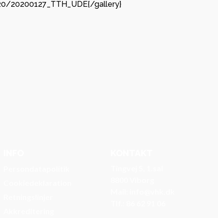
 og
020/20200127_TTH_UDE{/gallery}
e i
 lokal
 og
ab med
INFO
KONTAKT
Tingvej 5, 1.sal
Persondatapolitik
8800 Viborg
Cookiedeklaration
Mail: info@vhk.dk
Retningslinjer
Tlf.: 86 62 91 06
Akkreditering