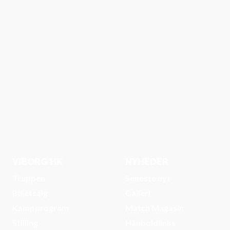
Jesper 
Køkken
velko
Bronze
klubbe
VIBORG HK
NYHEDER
Truppen
Seneste nyt
Billetsalg
Galleri
Kampprogram
Match Magasin
Stilling
Hånboldlinks