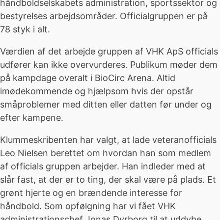
håndboldselskabets administration, sportssektor og
bestyrelses arbejdsområder. Officialgruppen er på
78 styk i alt.
Værdien af det arbejde gruppen af VHK ApS officials
udfører kan ikke overvurderes. Publikum møder dem
på kampdage overalt i BioCirc Arena. Altid
imødekommende og hjælpsom hvis der opstår
småproblemer med ditten eller datten før under og
efter kampene.
Klummeskribenten har valgt, at lade veteranofficials
Leo Nielsen berettet om hvordan han som medlem
af officials gruppen arbejder. Han indleder med at
slår fast, at der er to ting, der skal være på plads. Et
grønt hjerte og en brændende interesse for
håndbold. Som opfølgning har vi fået VHK
administrationschef Jonas Dyrborg til at uddybe