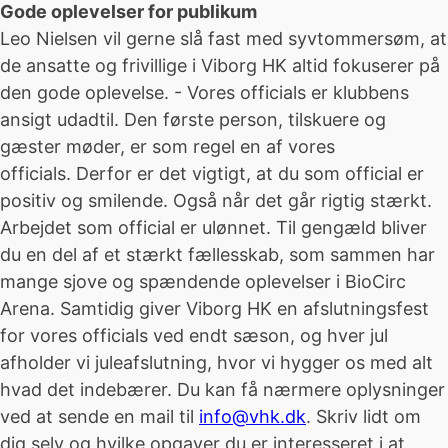
Gode oplevelser for publikum
Leo Nielsen vil gerne slå fast med syvtommersøm, at
de ansatte og frivillige i Viborg HK altid fokuserer på
den gode oplevelse. - Vores officials er klubbens
ansigt udadtil. Den første person, tilskuere og
gæster møder, er som regel en af vores
officials. Derfor er det vigtigt, at du som official er
positiv og smilende. Også når det går rigtig stærkt.
Arbejdet som official er ulønnet. Til gengæld bliver
du en del af et stærkt fællesskab, som sammen har
mange sjove og spændende oplevelser i BioCirc
Arena. Samtidig giver Viborg HK en afslutningsfest
for vores officials ved endt sæson, og hver jul
afholder vi juleafslutning, hvor vi hygger os med alt
hvad det indebærer. Du kan få nærmere oplysninger
ved at sende en mail til
info@vhk.dk
. Skriv lidt om
dig selv og hvilke opgaver du er interesseret i at