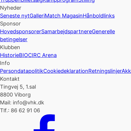
Nyheder
Seneste nyt
Galleri
Match Magasin
Hånboldlinks
Sponsor
Hovedsponsorer
Samarbejdspartnere
Generelle
betingelser
Klubben
Historie
BIOCIRC Arena
Info
Persondatapolitik
Cookiedeklaration
Retningslinjer
Akk
Kontakt
Tingvej 5, 1.sal
8800 Viborg
Mail: info@vhk.dk
Tlf.: 86 62 91 06