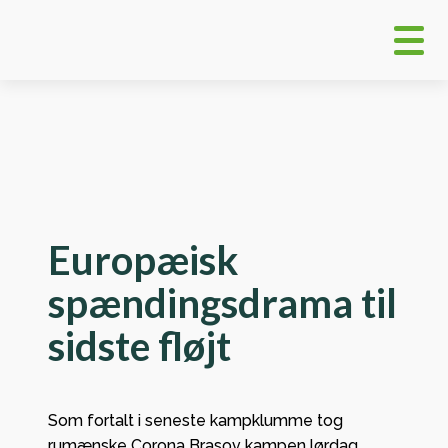
Europæisk
spændingsdrama til
sidste fløjt
Som fortalt i seneste kampklumme tog
rumænske Corona Brasov kampen lørdag