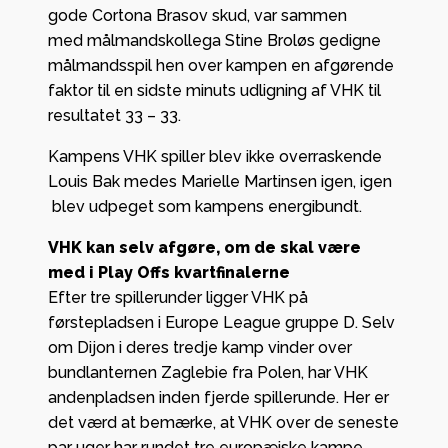
gode Cortona Brasov skud, var sammen
med målmandskollega Stine Broløs gedigne
målmandsspil hen over kampen en afgørende
faktor til en sidste minuts udligning af VHK til
resultatet 33 – 33.
Kampens VHK spiller blev ikke overraskende
Louis Bak medes Marielle Martinsen igen, igen
blev udpeget som kampens energibundt.
VHK kan selv afgøre, om de skal være
med i Play Offs kvartfinalerne
Efter tre spillerunder ligger VHK på
førstepladsen i Europe League gruppe D. Selv
om Dijon i deres tredje kamp vinder over
bundlanternen Zaglebie fra Polen, har VHK
andenpladsen inden fjerde spillerunde. Her er
det værd at bemærke, at VHK over de seneste
par uger har rundet tre europæiske kampe