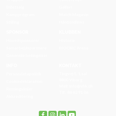
Billetsalg
Galleri
Kampprogram
Match Magasin
Stilling
Hånboldlinks
SPONSOR
KLUBBEN
Hovedsponsorer
Historie
Samarbejdspartnere
BIOCIRC Arena
Generelle betingelser
INFO
KONTAKT
Tingvej 5, 1.sal
Persondatapolitik
8800 Viborg
Cookiedeklaration
Mail: info@vhk.dk
Retningslinjer
Tlf.: 86 62 91 06
Akkreditering