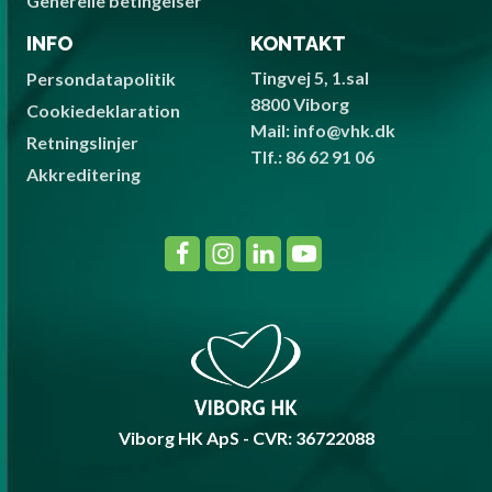
Generelle betingelser
INFO
KONTAKT
Tingvej 5, 1.sal
Persondatapolitik
8800 Viborg
Cookiedeklaration
Mail: info@vhk.dk
Retningslinjer
Tlf.: 86 62 91 06
Akkreditering
Viborg HK ApS - CVR: 36722088