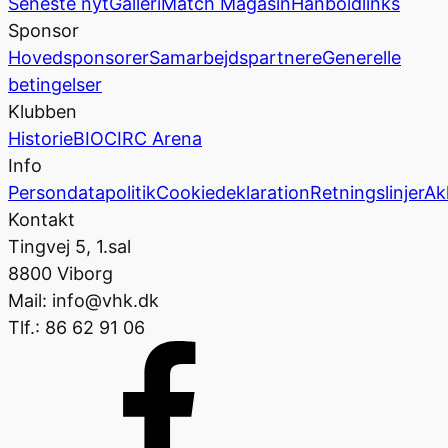
Seneste nyt
Galleri
Match Magasin
Hånboldlinks
Sponsor
Hovedsponsorer
Samarbejdspartnere
Generelle
betingelser
Klubben
Historie
BIOCIRC Arena
Info
Persondatapolitik
Cookiedeklaration
Retningslinjer
Ak
Kontakt
Tingvej 5, 1.sal
8800 Viborg
Mail: info@vhk.dk
Tlf.: 86 62 91 06