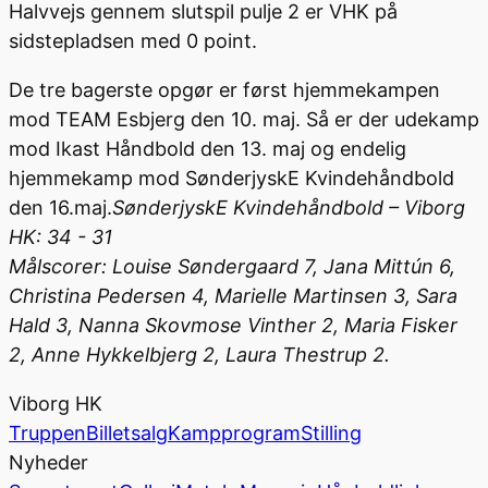
Halvvejs gennem slutspil pulje 2 er VHK på
sidstepladsen med 0 point.
De tre bagerste opgør er først hjemmekampen
mod TEAM Esbjerg den 10. maj. Så er der udekamp
mod Ikast Håndbold den 13. maj og endelig
hjemmekamp mod SønderjyskE Kvindehåndbold
den 16.maj.
SønderjyskE Kvindehåndbold – Viborg
HK: 34 - 31
Målscorer: Louise Søndergaard 7, Jana Mittún 6,
Christina Pedersen 4, Marielle Martinsen 3, Sara
Hald 3, Nanna Skovmose Vinther 2, Maria Fisker
2, Anne Hykkelbjerg 2, Laura Thestrup 2.
Viborg HK
Truppen
Billetsalg
Kampprogram
Stilling
Nyheder