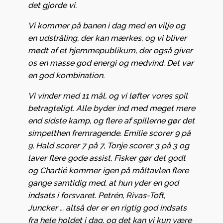
det gjorde vi.
Vi kommer på banen i dag med en vilje og
en udstråling, der kan mærkes, og vi bliver
mødt af et hjemmepublikum, der også giver
os en masse god energi og medvind. Det var
en god kombination.
Vi vinder med 11 mål, og vi løfter vores spil
betragteligt. Alle byder ind med meget mere
end sidste kamp, og flere af spillerne gør det
simpelthen fremragende. Emilie scorer 9 på
9, Hald scorer 7 på 7, Tonje scorer 3 på 3 og
laver flere gode assist, Fisker gør det godt
og Chartié kommer igen på måltavlen flere
gange samtidig med, at hun yder en god
indsats i forsvaret. Petrén, Rivas-Toft,
Juncker … altså der er en rigtig god indsats
fra hele holdet i dag, og det kan vi kun være