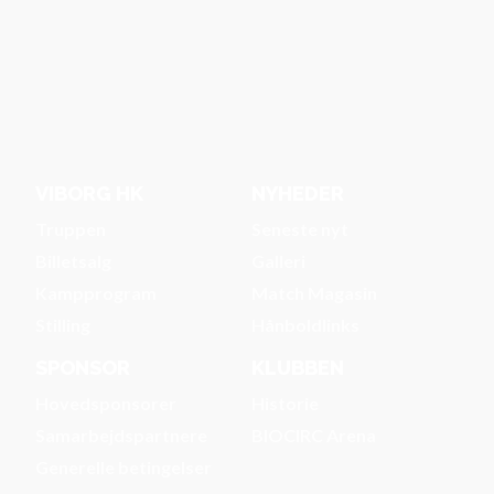
VIBORG HK
NYHEDER
Truppen
Seneste nyt
Billetsalg
Galleri
Kampprogram
Match Magasin
Stilling
Hånboldlinks
SPONSOR
KLUBBEN
Hovedsponsorer
Historie
Samarbejdspartnere
BIOCIRC Arena
Generelle betingelser