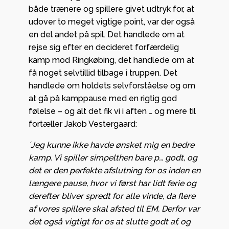
både trænere og spillere givet udtryk for, at
udover to meget vigtige point, var der også
en del andet på spil. Det handlede om at
rejse sig efter en decideret forfærdelig
kamp mod Ringkøbing, det handlede om at
få noget selvtillid tilbage i truppen. Det
handlede om holdets selvforståelse og om
at gå på kamppause med en rigtig god
følelse – og alt det fik vi i aften … og mere til
fortæller Jakob Vestergaard:
´Jeg kunne ikke havde ønsket mig en bedre
kamp. Vi spiller simpelthen bare p… godt, og
det er den perfekte afslutning for os inden en
længere pause, hvor vi først har lidt ferie og
derefter bliver spredt for alle vinde, da flere
af vores spillere skal afsted til EM. Derfor var
det også vigtigt for os at slutte godt af, og