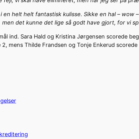
e fejl, vi skal have elimineret, men når jeg ser på præ
i en helt helt fantastisk kulisse. Sikke en hal – wow –
men det kunne det lige så godt have gjort, for vi sp
mål ind. Sara Hald og Kristina Jørgensen scorede be
e 2, mens Thilde Frandsen og Tonje Enkerud scorede 
ngelser
kreditering