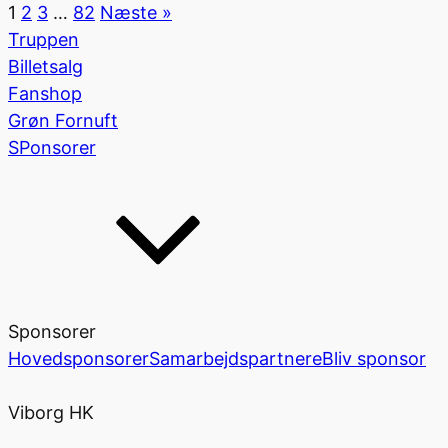
1
2
3
…
82
Næste »
Truppen
Billetsalg
Fanshop
Grøn Fornuft
SPonsorer
Sponsorer
Hovedsponsorer
Samarbejdspartnere
Bliv sponsor
Viborg HK