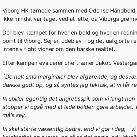
Viborg HK tørnede sammen med Odense Håndbold, og 
ikke mindst var taget ved at lette, da Viborgs grønn
Der blev kæmpet for hver en bold og hver en rednin
point til Viborg. Sejren udeblev – og det uafgjorte 
intensiv fight vidner om den barske realitet.
Efter kampen evaluerer cheftræner Jakob Vesterga
´De helt små marginaler blev afgørende, og desværre 
dække godt op, og så syntes jeg faktisk, at vi får r
Vi spiller egentlig det angrebsspil, som vi langt h
stopper vi også med at lade bolden gøre arbejdet. Vi
måls sejr.
Vi skal starte væsentlig bedre, end vi gør i dag, -