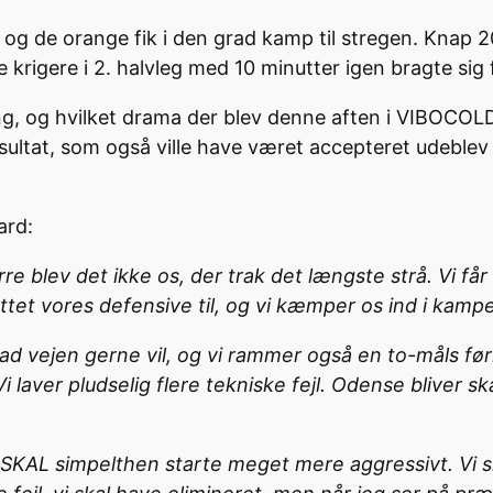
de orange fik i den grad kamp til stregen. Knap 200
e krigere i 2. halvleg med 10 minutter igen bragte sig
g, og hvilket drama der blev denne aften i VIBOCOLD
resultat, som også ville have været accepteret udebl
ard:
blev det ikke os, der trak det længste strå. Vi får e
ettet vores defensive til, og vi kæmper os ind i kamp
en ad vejen gerne vil, og vi rammer også en to-måls f
 laver pludselig flere tekniske fejl. Odense bliver sk
 vi SKAL simpelthen starte meget mere aggressivt. Vi 