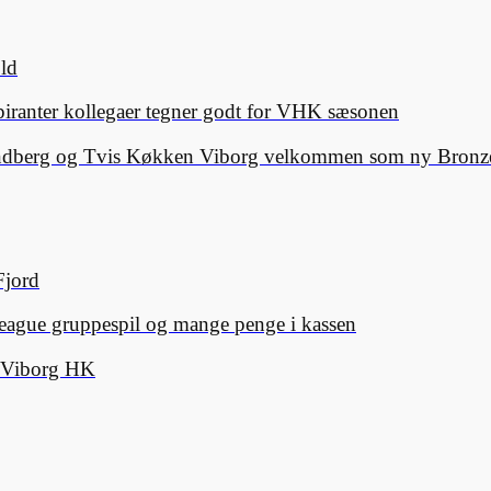
old
spiranter kollegaer tegner godt for VHK sæsonen
Lindberg og Tvis Køkken Viborg velkommen som ny Bronze
Fjord
eague gruppespil og mange penge i kassen
d Viborg HK