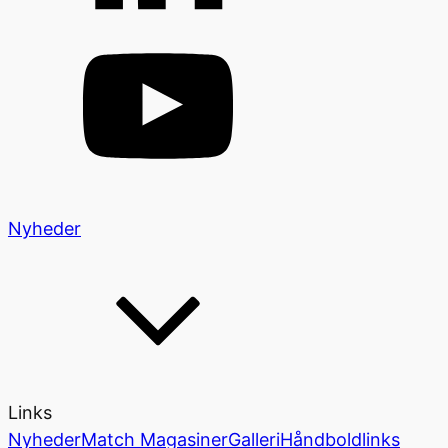
Nyheder
Links
Nyheder
Match Magasiner
Galleri
Håndboldlinks