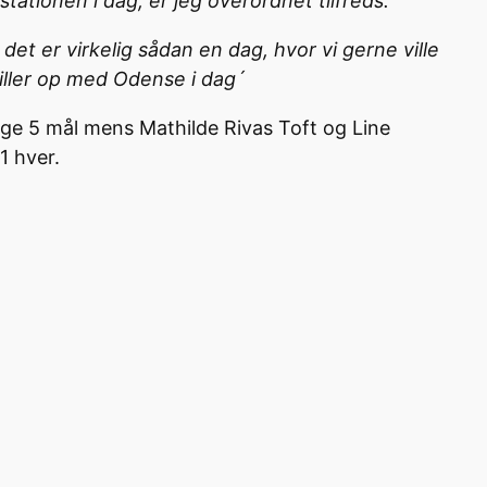
stationen i dag, er jeg overordnet tilfreds.
 det er virkelig sådan en dag, hvor vi gerne ville
iller op med Odense i dag´
gge 5 mål mens Mathilde Rivas Toft og Line
1 hver.