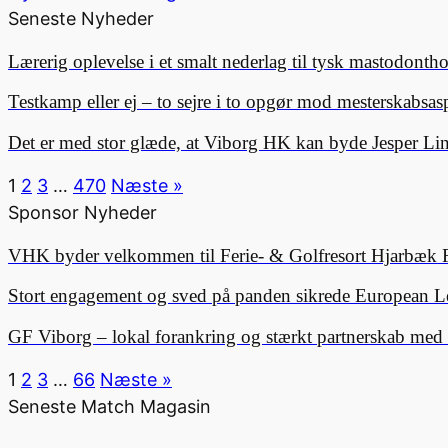
Seneste Nyheder
Lærerig oplevelse i et smalt nederlag til tysk mastodonth
Testkamp eller ej – to sejre i to opgør mod mesterskabsa
Det er med stor glæde, at Viborg HK kan byde Jesper 
1
2
3
…
470
Næste »
Sponsor Nyheder
VHK byder velkommen til Ferie- & Golfresort Hjarbæk 
Stort engagement og sved på panden sikrede European L
GF Viborg – lokal forankring og stærkt partnerskab me
1
2
3
…
66
Næste »
Seneste Match Magasin