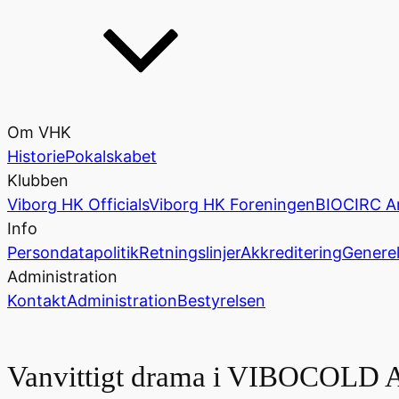
Om VHK
Historie
Pokalskabet
Klubben
Viborg HK Officials
Viborg HK Foreningen
BIOCIRC A
Info
Persondatapolitik
Retningslinjer
Akkreditering
Generel
Administration
Kontakt
Administration
Bestyrelsen
Vanvittigt drama i VIBOCOLD 