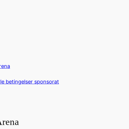
rena
le betingelser sponsorat
Arena