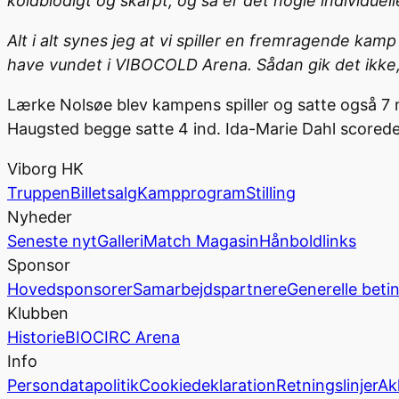
koldblodigt og skarpt, og så er det nogle individuell
Alt i alt synes jeg at vi spiller en fremragende kamp 
have vundet i VIBOCOLD Arena. Sådan gik det ikke, 
Lærke Nolsøe blev kampens spiller og satte også 7 
Haugsted begge satte 4 ind. Ida-Marie Dahl scored
Viborg HK
Truppen
Billetsalg
Kampprogram
Stilling
Nyheder
Seneste nyt
Galleri
Match Magasin
Hånboldlinks
Sponsor
Hovedsponsorer
Samarbejdspartnere
Generelle beti
Klubben
Historie
BIOCIRC Arena
Info
Persondatapolitik
Cookiedeklaration
Retningslinjer
Ak