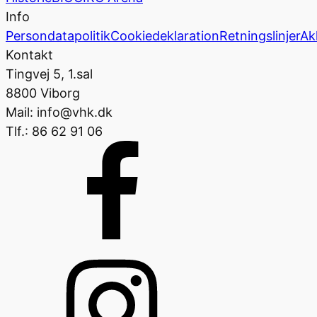
Info
Persondatapolitik
Cookiedeklaration
Retningslinjer
Ak
Kontakt
Tingvej 5, 1.sal
8800 Viborg
Mail: info@vhk.dk
Tlf.: 86 62 91 06