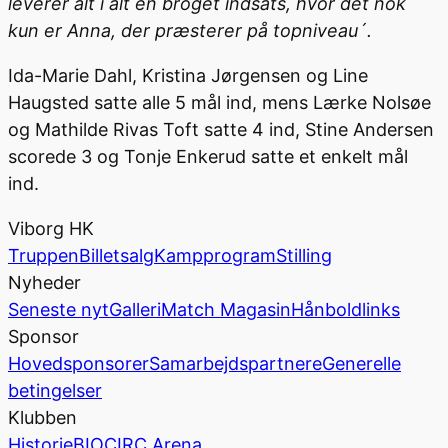
leverer alt i alt en broget indsats, hvor det nok
kun er Anna, der præsterer på topniveau´.
Ida-Marie Dahl, Kristina Jørgensen og Line
Haugsted satte alle 5 mål ind, mens Lærke Nolsøe
og Mathilde Rivas Toft satte 4 ind, Stine Andersen
scorede 3 og Tonje Enkerud satte et enkelt mål
ind.
Viborg HK
Truppen
Billetsalg
Kampprogram
Stilling
Nyheder
Seneste nyt
Galleri
Match Magasin
Hånboldlinks
Sponsor
Hovedsponsorer
Samarbejdspartnere
Generelle
betingelser
Klubben
Historie
BIOCIRC Arena