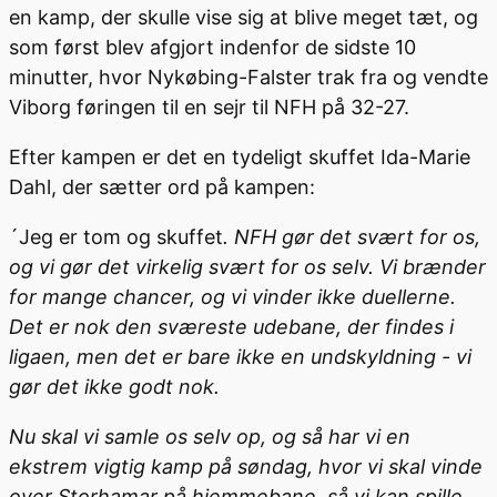
en kamp, der skulle vise sig at blive meget tæt, og
som først blev afgjort indenfor de sidste 10
minutter, hvor Nykøbing-Falster trak fra og vendte
Viborg føringen til en sejr til NFH på 32-27.
Efter kampen er det en tydeligt skuffet Ida-Marie
Dahl, der sætter ord på kampen:
´Jeg er tom og skuffet
. NFH gør det svært for os,
og vi gør det virkelig svært for os selv. Vi brænder
for mange chancer, og vi vinder ikke duellerne.
Det er nok den sværeste udebane, der findes i
ligaen, men det er bare ikke en undskyldning - vi
gør det ikke godt nok.
Nu skal vi samle os selv op, og så har vi en
ekstrem vigtig kamp på søndag, hvor vi skal vinde
over Storhamar på hjemmebane, så vi kan spille