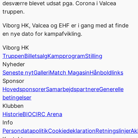
desværre blevet udsat pga. Corona i Valcea
truppen.
Viborg HK, Valcea og EHF er i gang med at finde
en nye dato for kampafvikling.
Viborg HK
Truppen
Billetsalg
Kampprogram
Stilling
Nyheder
Seneste nyt
Galleri
Match Magasin
Hånboldlinks
Sponsor
Hovedsponsorer
Samarbejdspartnere
Generelle
betingelser
Klubben
Historie
BIOCIRC Arena
Info
Persondatapolitik
Cookiedeklaration
Retningslinjer
Ak