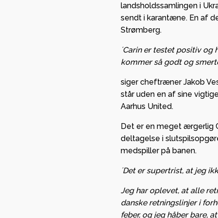
landsholdssamlingen i Ukr
 Viborg
sikrede
sendt i karantæne. En af de
mmen som ny
European
Strømberg.
partner i
League
´Carin er testet positiv og
n.
gruppespil
kommer så godt og smertef
mange pen
r Ikast foran
kassen
siger cheftræner Jakob Vest
ilskuere i
står uden en af sine vigtig
c Arena
GF Viborg 
Aarhus United.
forankrin
Det er en meget ærgerlig 
stærkt
deltagelse i slutspilsopgøre
partnersk
medspiller på banen.
Viborg HK
´Det er supertrist, at jeg
Jeg har oplevet, at alle ret
danske retningslinjer i forh
feber, og jeg håber bare, at 