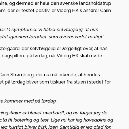
aine, og dermed er hele den svenske landsholdstrup
m, der er testet positiv, er Viborg HK´s anfører Carin
 har få symptomer. Vi håber selvfølgelig, at hun
 og
rit igennem forløbet, som overhovedet muligt´,
ge i
ergaard, der selvfølgelig er ærgerligt over, at han
e bagspillere på lørdag, når Viborg HK skal møde
– lokal
g og
Carin Strømberg, der nu må erkende, at hendes
t på lørdag bliver som tilskuer fra stuen i stedet for
ab med
 ikke kommer med på lørdag.
ningslinjer er blevet overholdt, og nu følger jeg de
old til isolering og test. Lige nu har jeg hovedpine og
jeg hurtigt bliver frisk igen. Samtidig er jeg glad for,