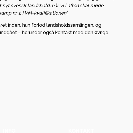
t nyt svensk landshold, når vi i aften skal møde
mp nr. 2 i VM-kvalifikationen´.
aret inden, hun forlod landsholdssamlingen, og
undgået – herunder også kontakt med den øvrige
INFO
KONTAKT