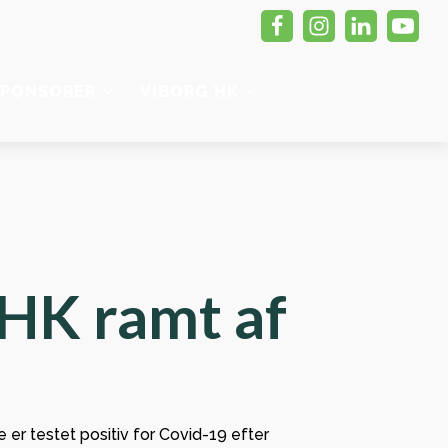
SPONSORER
VIBORG HK
HEDER
ADMINISTRATION
SENESTE MATCH
MAGASIN
r
Kontakt
 til
Administration
 HK ramt af
Bestyrelsen
jord
ponsorat
nt og
anden
e er testet positiv for Covid-19 efter