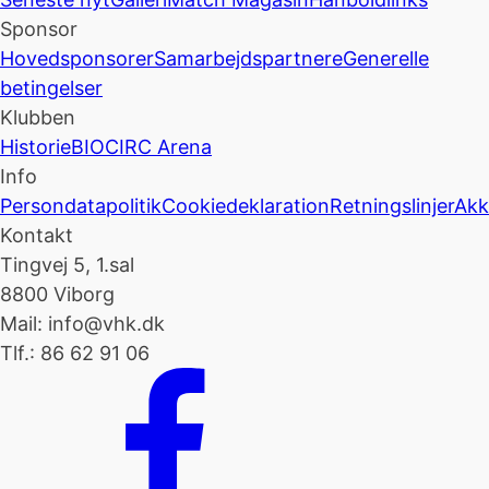
Sponsor
Hovedsponsorer
Samarbejdspartnere
Generelle
betingelser
Klubben
Historie
BIOCIRC Arena
Info
Persondatapolitik
Cookiedeklaration
Retningslinjer
Akk
Kontakt
Tingvej 5, 1.sal
8800 Viborg
Mail: info@vhk.dk
Tlf.: 86 62 91 06