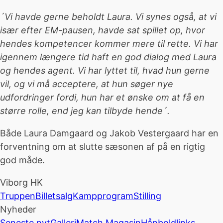
´Vi havde gerne beholdt Laura. Vi synes også, at vi
især efter EM-pausen, havde sat spillet op, hvor
hendes kompetencer kommer mere til rette. Vi har
igennem længere tid haft en god dialog med Laura
og hendes agent. Vi har lyttet til, hvad hun gerne
vil, og vi må acceptere, at hun søger nye
udfordringer fordi, hun har et ønske om at få en
større rolle, end jeg kan tilbyde hende´.
Både Laura Damgaard og Jakob Vestergaard har en
forventning om at slutte sæsonen af på en rigtig
god måde.
Viborg HK
Truppen
Billetsalg
Kampprogram
Stilling
Nyheder
Seneste nyt
Galleri
Match Magasin
Hånboldlinks