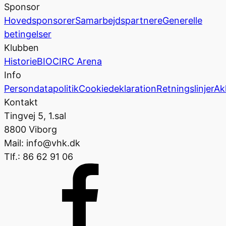
Sponsor
Hovedsponsorer
Samarbejdspartnere
Generelle
betingelser
Klubben
Historie
BIOCIRC Arena
Info
Persondatapolitik
Cookiedeklaration
Retningslinjer
Ak
Kontakt
Tingvej 5, 1.sal
8800 Viborg
Mail: info@vhk.dk
Tlf.: 86 62 91 06