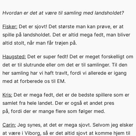
Hvordan er det at være til samling med landsholdet?
Fisker:
Det er sjovt! Det største man kan prøve, er at
spille på
land
s
holdet
. Det er altid
mega
fedt, man bliver
altid stolt, når man får trøjen på.
Haugsted:
Det er
super fedt! Det er
meget forskelligt
om
det er til slutrunde eller om det e
r til samlinger. Til den
her samling har vi haft travlt, fordi vi allerede er igang
med at forberede os til EM
.
Kris:
Det er
mega
fedt
, det er de bedste spillere som er
samlet fra hele landet. Der er også et andet pres
på
,
fordi der er mange flere som følger med.
Carin:
Jeg synes, at det er
m
ega
sjovt. Selvom jeg elsker
at være i Viborg, så er det altid sjovt at komme hjem til