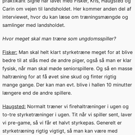
praktikant Signe har lavet med Fisker, Kris, Haugsted og
Carin om vejen til landsholdet. Her kommer anden del af
interviewet, hvor du kan læse om træningsmængde og
samlinger med landsholdet.
Hvor meget skal man træne som ungdomsspiller?
Fisker:
Man skal helt klart styrketræne meget for at blive
bedre til at slås med de andre piger, også så man er klar
fysisk, når man skal møde seniorspillere.
Og så en masse
haltræning
for at få øvet sine skud og finter rigtig
mange gange. Der kan man evt. blive i hallen 10 minutter
længere end de andre spillere.
Haugsted:
Normalt træner
vi
fire
haltræninger
i ugen
og
to-tre
styrketræninger
i uge
n
. Tit når
vi
spiller sent,
laver
vi
pre
-game,
så vi får et halvt styrkepas. Generelt er
styrketræning rigtig vigtigt, så man kan være med