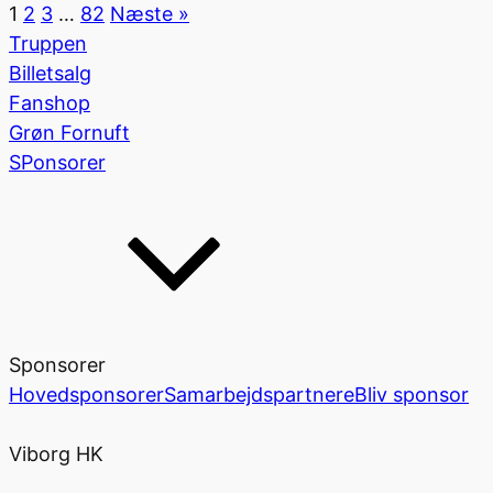
1
2
3
…
82
Næste »
Truppen
Billetsalg
Fanshop
Grøn Fornuft
SPonsorer
Sponsorer
Hovedsponsorer
Samarbejdspartnere
Bliv sponsor
Viborg HK