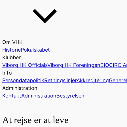
Om VHK
Historie
Pokalskabet
Klubben
Viborg HK Officials
Viborg HK Foreningen
BIOCIRC A
Info
Persondatapolitik
Retningslinjer
Akkreditering
Generel
Administration
Kontakt
Administration
Bestyrelsen
At rejse er at leve