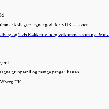
old
spiranter kollegaer tegner godt for VHK sæsonen
Lindberg og Tvis Køkken Viborg velkommen som ny Bronze
Fjord
eague gruppespil og mange penge i kassen
d Viborg HK