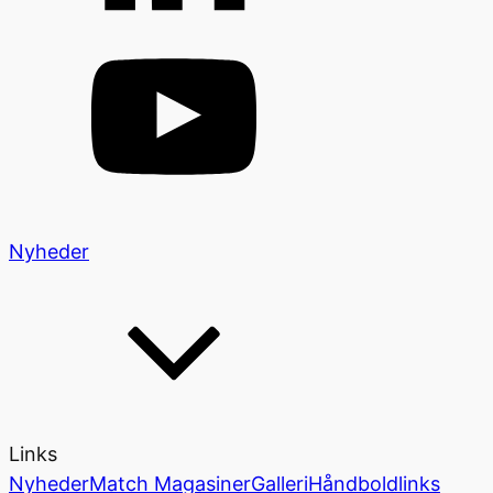
Nyheder
Links
Nyheder
Match Magasiner
Galleri
Håndboldlinks