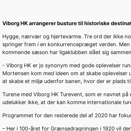
Viborg HK arrangerer busture til historiske destina
Hygge, nærvær og hjertevarme. Tre ord der ikke no
springer frem i en konkurrencepræget verden. Men 
kommende sæson har ligaklubben slået sig sammen m
- Viborg HK er jo synonym med gode oplevelser rundt 
Mortensen kom med ideen om at skabe oplevelser uden
at skabe et miljø udenfor banen, hvor der er plads t
Turene med Viborg HK Turevent, som er navnet på det
udelukker ikke, at der kan komme internationale tur
Programmet for den resterede del af 2020 har foku
– Her i 100-året for Grænsedragningen i 1920 vil d