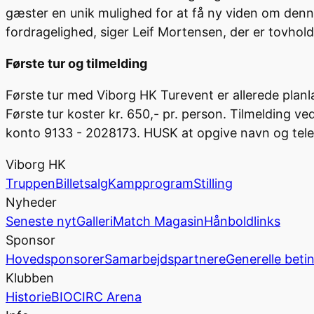
gæster en unik mulighed for at få ny viden om denn
fordragelighed, siger Leif Mortensen, der er tovho
Første tur og tilmelding
Første tur med Viborg HK Turevent er allerede planla
Første tur koster kr. 650,- pr. person. Tilmelding ve
konto 9133 - 2028173. HUSK at opgive navn og te
Viborg HK
Truppen
Billetsalg
Kampprogram
Stilling
Nyheder
Seneste nyt
Galleri
Match Magasin
Hånboldlinks
Sponsor
Hovedsponsorer
Samarbejdspartnere
Generelle beti
Klubben
Historie
BIOCIRC Arena