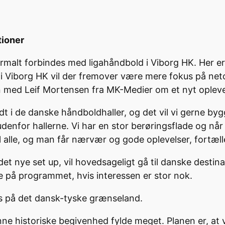
tioner
rmalt forbindes med ligahåndbold i Viborg HK. Her e
i Viborg HK vil der fremover være mere fokus på net
ed Leif Mortensen fra MK-Medier om et nyt oplevels
i de danske håndboldhaller, og det vil vi gerne bygge
for hallerne. Vi har en stor berøringsflade og når u
il alle, og man får nærvær og gode oplevelser, fortæl
 nye set up, vil hovedsageligt gå til danske destina
e på programmet, hvis interessen er stor nok.
s på det dansk-tyske grænseland.
enne historiske begivenhed fylde meget. Planen er, a