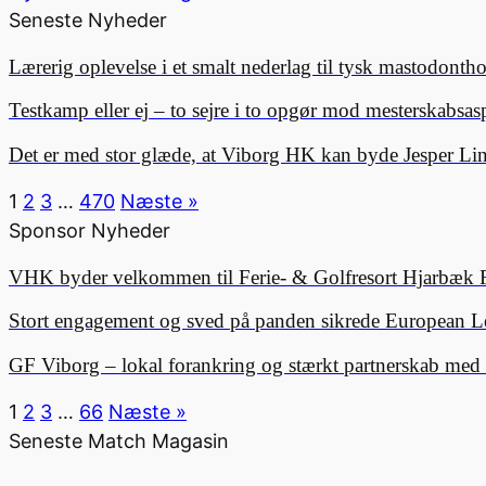
Seneste Nyheder
Lærerig oplevelse i et smalt nederlag til tysk mastodonth
Testkamp eller ej – to sejre i to opgør mod mesterskabsa
Det er med stor glæde, at Viborg HK kan byde Jesper 
1
2
3
…
470
Næste »
Sponsor Nyheder
VHK byder velkommen til Ferie- & Golfresort Hjarbæk 
Stort engagement og sved på panden sikrede European L
GF Viborg – lokal forankring og stærkt partnerskab me
1
2
3
…
66
Næste »
Seneste Match Magasin