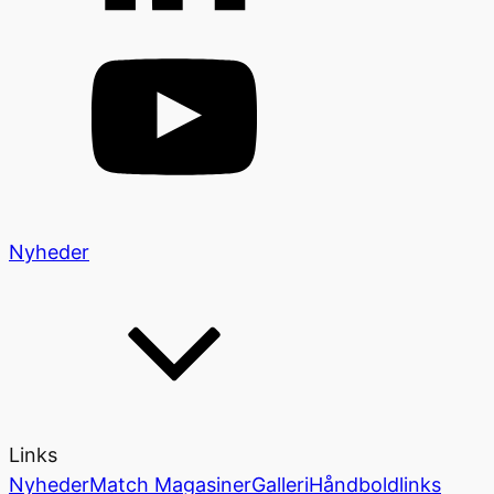
Nyheder
Links
Nyheder
Match Magasiner
Galleri
Håndboldlinks