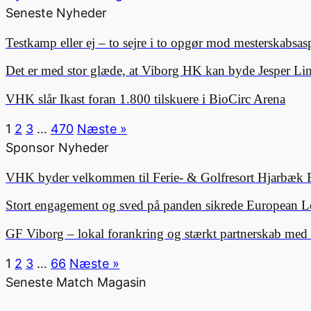
Seneste Nyheder
Testkamp eller ej – to sejre i to opgør mod mesterskabsa
Det er med stor glæde, at Viborg HK kan byde Jesper 
VHK slår Ikast foran 1.800 tilskuere i BioCirc Arena
1
2
3
…
470
Næste »
Sponsor Nyheder
VHK byder velkommen til Ferie- & Golfresort Hjarbæk 
Stort engagement og sved på panden sikrede European L
GF Viborg – lokal forankring og stærkt partnerskab me
1
2
3
…
66
Næste »
Seneste Match Magasin