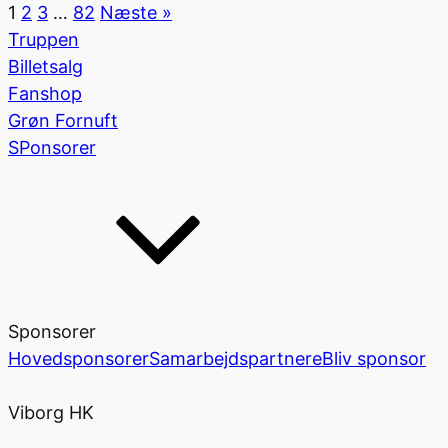
1
2
3
…
82
Næste »
Truppen
Billetsalg
Fanshop
Grøn Fornuft
SPonsorer
Sponsorer
Hovedsponsorer
Samarbejdspartnere
Bliv sponsor
Viborg HK