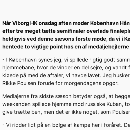
Når Viborg HK onsdag aften møder København Hånd
efter tre meget tætte semifinaler overlade finale
heldigvis ved denne sæsons første møde, da vi i Kø
hentede to vigtige point hos en af medaljebejlern
- I København synes jeg, vi spillede rigtig godt samm
hjemmebane, hvor de vinder en del sejre, og vandt f
kløede på med de aftaler, vi havde lavet. Jeg husker 
Rikke Poulsen forude for morgendagens opgør.
Medlajerne fra sidste sæson betyder også, at begge 
weekenden spillede hjemme mod russiske Kuban, to
give trætte ben, men det er ikke noget, som Pouls
- Vi ridder lidt på en bølge af kampe her i foråret.