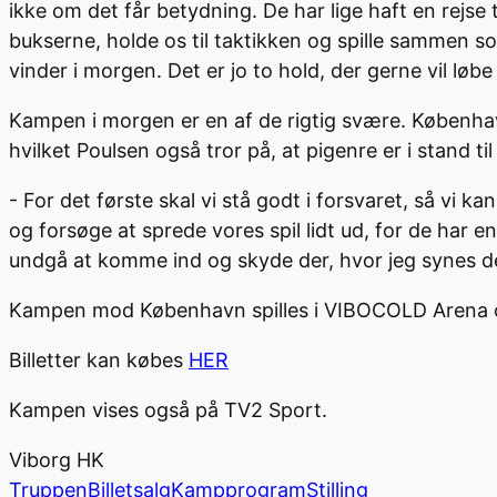
ikke om det får betydning. De har lige haft en rejse 
bukserne, holde os til taktikken og spille sammen s
vinder i morgen. Det er jo to hold, der gerne vil lø
Kampen i morgen er en af de rigtig svære. Københav
hvilket Poulsen også tror på, at pigenre er i stand til
- For det første skal vi stå godt i forsvaret, så vi ka
og forsøge at sprede vores spil lidt ud, for de har en
undgå at komme ind og skyde der, hvor jeg synes de 
Kampen mod København spilles i VIBOCOLD Arena on
Billetter kan købes
HER
Kampen vises også på TV2 Sport.
Viborg HK
Truppen
Billetsalg
Kampprogram
Stilling