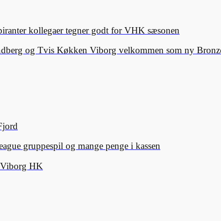
spiranter kollegaer tegner godt for VHK sæsonen
Lindberg og Tvis Køkken Viborg velkommen som ny Bronze
Fjord
eague gruppespil og mange penge i kassen
d Viborg HK