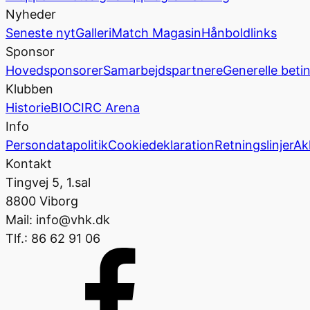
Nyheder
Seneste nyt
Galleri
Match Magasin
Hånboldlinks
Sponsor
Hovedsponsorer
Samarbejdspartnere
Generelle beti
Klubben
Historie
BIOCIRC Arena
Info
Persondatapolitik
Cookiedeklaration
Retningslinjer
Ak
Kontakt
Tingvej 5, 1.sal
8800 Viborg
Mail: info@vhk.dk
Tlf.: 86 62 91 06