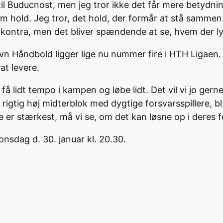
til Buducnost, men jeg tror ikke det får mere betydning
om hold. Jeg tror, det hold, der formår at stå samme
be kontra, men det bliver spændende at se, hvem der 
n Håndbold ligger lige nu nummer fire i HTH Ligaen. 
 at levere.
n få lidt tempo i kampen og løbe lidt. Det vil vi jo ger
 rigtig høj midterblok med dygtige forsvarsspillere, bl.
er stærkest, må vi se, om det kan løsne op i deres f
sdag d. 30. januar kl. 20.30.