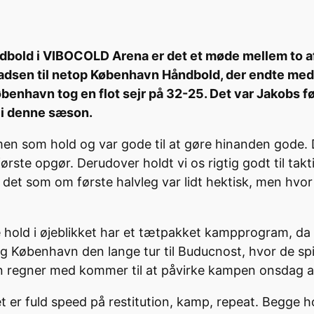
bold i VIBOCOLD Arena er det et møde mellem to af
pladsen til netop København Håndbold, der endte med
benhavn tog en flot sejr på 32-25. Det var Jakobs fø
e i denne sæson.
en som hold og var gode til at gøre hinanden gode. Det
ørste opgør. Derudover holdt vi os rigtig godt til ta
det som om første halvleg var lidt hektisk, men hvor a
hold i øjeblikket har et tætpakket kampprogram, da b
g København den lange tur til Buducnost, hvor de 
en regner med kommer til at påvirke kampen onsdag 
 Det er fuld speed på restitution, kamp, repeat. Begg