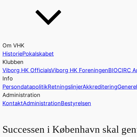
Om VHK
Historie
Pokalskabet
Klubben
Viborg HK Officials
Viborg HK Foreningen
BIOCIRC A
Info
Persondatapolitik
Retningslinjer
Akkreditering
Generel
Administration
Kontakt
Administration
Bestyrelsen
Successen i København skal gen