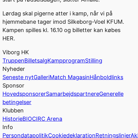
Lørdag skal pigerne atter i kamp, når vi på
hjemmebane tager imod Silkeborg-Voel KFUM.
Kampen spilles kl. 16.10 og billetter kan købes
HER.
Viborg HK
Truppen
Billetsalg
Kampprogram
Stilling
Nyheder
Seneste nyt
Galleri
Match Magasin
Hånboldlinks
Sponsor
Hovedsponsorer
Samarbejdspartnere
Generelle
betingelser
Klubben
Historie
BIOCIRC Arena
Info
Persondatapolitik
Cookiedeklaration
Retningslinjer
Ak