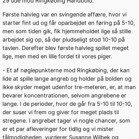
29 ude mod Ringkøbing Håndbold.
Første halvleg var en svingende affære, hvor vi
starter fint ud og får oparbejdet en føring på 5-10,
men som tiden gik, fik hjemmeholdet lige så stille
arbejdet sig op, så der pludseligt stod 10-10 på
tavlen. Derefter blev første halvleg spillet meget
lige, men med en lille fordel til vores piger.
- Et af nøglepunkterne mod Ringkøbing, der kan
lide at spille lange angreb og holder på bolden og
ikke skyder meget udenfor tre-meteren, er, at man
bevarer koncentrationen, selvom angrebene er
lange. I de perioder, hvor de går fra 5-10 til 10-10,
der suser vi frem og giver for meget plads til
stregene. I angrebet tager vi nogle chancer, som
er et par afleveringer for tidlig og vi mister
tålmodigheden, vurderer Susanne Wilbek og