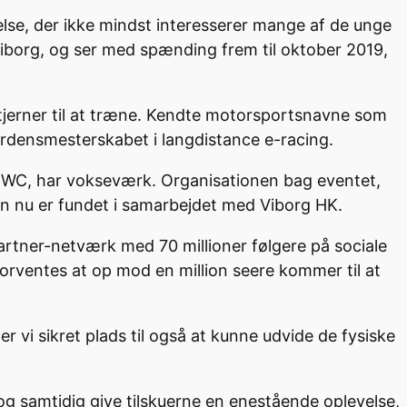
lse, der ikke mindst interesserer mange af de unge
borg, og ser med spænding frem til oktober 2019,
er stjerner til at træne. Kendte motorsportsnavne som
rdensmesterskabet i langdistance e-racing.
EWC, har vokseværk. Organisationen bag eventet,
an nu er fundet i samarbejdet med Viborg HK.
tner-netværk med 70 millioner følgere på sociale
forventes at op mod en million seere kommer til at
 vi sikret plads til også at kunne udvide de fysiske
g samtidig give tilskuerne en enestående oplevelse,