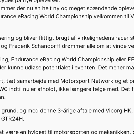
 bydes på nye oplevelser.
kommer der nu en helt ny og meget spændende opleve
urance eRacing World Championship velkommen til Vi
lisering og bliver flittigt brugt af virkelighedens rac
 og Frederik Schandorff drømmer alle om at vinde ve
cing, Endurance eRacing World Championship eller E
der kunne udløse potentialet i eventen. Det mener m
t, tæt samarbejde med Motorsport Network og et par
WC indtil nu er afholdt, ikke længere følge med. Det 
en.
 grund, og med denne 3-årige aftale med Viborg HK, er
a GTR24H.
at være en hyldest til motorsporten og mekanikken, o