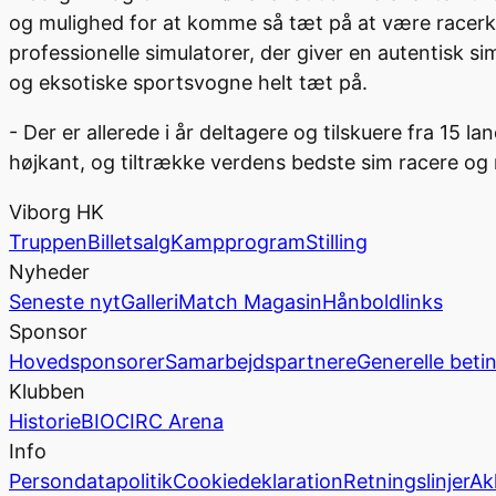
og mulighed for at komme så tæt på at være racerkør
professionelle simulatorer, der giver en autentisk sim
og eksotiske sportsvogne helt tæt på.
- Der er allerede i år deltagere og tilskuere fra 15 l
højkant, og tiltrække verdens bedste sim racere og 
Viborg HK
Truppen
Billetsalg
Kampprogram
Stilling
Nyheder
Seneste nyt
Galleri
Match Magasin
Hånboldlinks
Sponsor
Hovedsponsorer
Samarbejdspartnere
Generelle beti
Klubben
Historie
BIOCIRC Arena
Info
Persondatapolitik
Cookiedeklaration
Retningslinjer
Ak