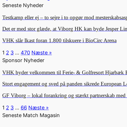
Seneste Nyheder
Testkamp eller ej – to sejre i to opgør mod mesterskabsa
Det er med stor glæde, at Viborg HK kan byde Jesper 
VHK slår Ikast foran 1.800 tilskuere i BioCirc Arena
1
2
3
…
470
Næste »
Sponsor Nyheder
VHK byder velkommen til Ferie- & Golfresort Hjarbæk 
Stort engagement og sved på panden sikrede European L
GF Viborg – lokal forankring og stærkt partnerskab me
1
2
3
…
66
Næste »
Seneste Match Magasin