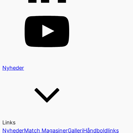
Nyheder
Links
Nyheder
Match Magasiner
Galleri
Håndboldlinks