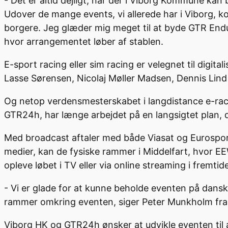
- Det er altid dejligt, når der i Viborg Kommune kan
Udover de mange events, vi allerede har i Viborg, 
borgere. Jeg glæder mig meget til at byde GTR End
hvor arrangementet løber af stablen.
E-sport racing eller sim racing er velegnet til digita
Lasse Sørensen, Nicolaj Møller Madsen, Dennis Lind
Og netop verdensmesterskabet i langdistance e-ra
GTR24h, har længe arbejdet på en langsigtet plan, 
Med broadcast aftaler med både Viasat og Eurospor
medier, kan de fysiske rammer i Middelfart, hvor EE
opleve løbet i TV eller via online streaming i fremtid
- Vi er glade for at kunne beholde eventen på dansk
rammer omkring eventen, siger Peter Munkholm fr
Viborg HK og GTR24h ønsker at udvikle eventen til 