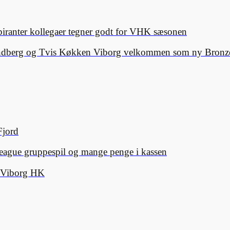
spiranter kollegaer tegner godt for VHK sæsonen
Lindberg og Tvis Køkken Viborg velkommen som ny Bronze
Fjord
eague gruppespil og mange penge i kassen
d Viborg HK