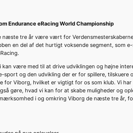
h om Endurance eRacing World Championship
næste tre år være vært for Verdensmesterskaberne i
ben en del af det hurtigt voksende segment, som e-sp
eRacing.
i kan være med til at drive udviklingen og højne int
sport og den udvikling der er for spillere, tilskuere o
 for Viborg, hvilket er vigtigt for os som klub. Vi ha
så gøre, hvad vi kan for at skabe muligheder og oplev
mærksomhed i og omkring Viborg de næste tre år, fo