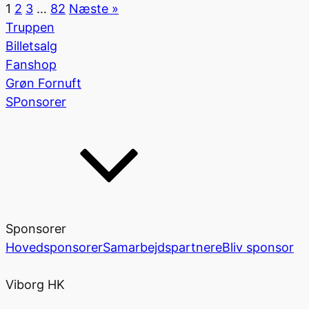
1
2
3
…
82
Næste »
Truppen
Billetsalg
Fanshop
Grøn Fornuft
SPonsorer
Sponsorer
Hovedsponsorer
Samarbejdspartnere
Bliv sponsor
Viborg HK