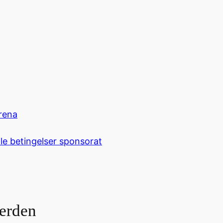
rena
le betingelser sponsorat
verden