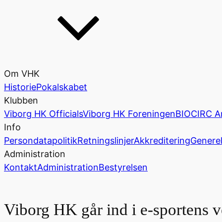
Om VHK
Historie
Pokalskabet
Klubben
Viborg HK Officials
Viborg HK Foreningen
BIOCIRC A
Info
Persondatapolitik
Retningslinjer
Akkreditering
Generel
Administration
Kontakt
Administration
Bestyrelsen
Viborg HK går ind i e-sportens 