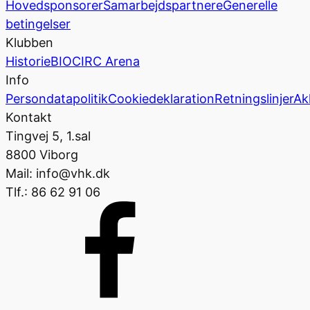
Hovedsponsorer
Samarbejdspartnere
Generelle
betingelser
Klubben
Historie
BIOCIRC Arena
Info
Persondatapolitik
Cookiedeklaration
Retningslinjer
Ak
Kontakt
Tingvej 5, 1.sal
8800 Viborg
Mail: info@vhk.dk
Tlf.: 86 62 91 06