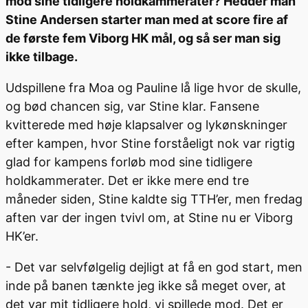
mod sine tidligere holdkammerater? Hedder man
Stine Andersen starter man med at score fire af
de første fem Viborg HK mål, og så ser man sig
ikke tilbage.
Udspillene fra Moa og Pauline lå lige hvor de skulle,
og bød chancen sig, var Stine klar. Fansene
kvitterede med høje klapsalver og lykønskninger
efter kampen, hvor Stine forståeligt nok var rigtig
glad for kampens forløb mod sine tidligere
holdkammerater. Det er ikke mere end tre
måneder siden, Stine kaldte sig TTH’er, men fredag
aften var der ingen tvivl om, at Stine nu er Viborg
HK’er.
- Det var selvfølgelig dejligt at få en god start, men
inde på banen tænkte jeg ikke så meget over, at
det var mit tidligere hold, vi spillede mod. Det er