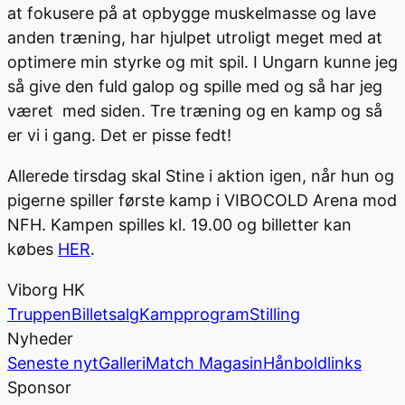
at fokusere på at opbygge muskelmasse og lave
anden træning, har hjulpet utroligt meget med at
optimere min styrke og mit spil. I Ungarn kunne jeg
så give den fuld galop og spille med og så har jeg
været med siden. Tre træning og en kamp og så
er vi i gang. Det er pisse fedt!
Allerede tirsdag skal Stine i aktion igen, når hun og
pigerne spiller første kamp i VIBOCOLD Arena mod
NFH. Kampen spilles kl. 19.00 og billetter kan
købes
HER
.
Viborg HK
Truppen
Billetsalg
Kampprogram
Stilling
Nyheder
Seneste nyt
Galleri
Match Magasin
Hånboldlinks
Sponsor