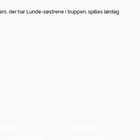
K
, der har Lunde-søstrene i truppen, spilles lørdag
INFO
KONTAKT
Tingvej 5, 1.sal
Persondatapolitik