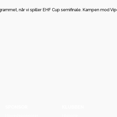
Viborg H
mmet, når vi spiller EHF Cup semifinale. Kampen mod Vipers
SPONSOR
KLUBBEN
Hovedsponsorer
Historie