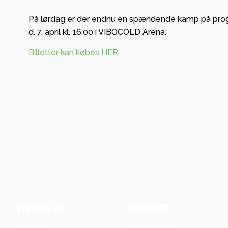
På lørdag er der endnu en spændende kamp på progra
d. 7. april kl. 16.00 i VIBOCOLD Arena.
Billetter kan købes HER
VIBORG HK
NYHEDER
Truppen
Seneste nyt