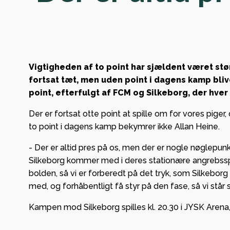
sejre 
meste
kolle
for V
Vigtigheden af to point har sjældent været stø
fortsat tæt, men uden point i dagens kamp bliv
point, efterfulgt af FCM og Silkeborg, der hver 
Det e
at Vi
Der er fortsat otte point at spille om for vores piger
to point i dagens kamp bekymrer ikke Allan Heine.
Jespe
Køkke
- Der er altid pres på os, men der er nogle nøglepunkt
velko
Silkeborg kommer med i deres stationære angrebsspil.
Bronz
bolden, så vi er forberedt på det tryk, som Silkebor
med, og forhåbentligt få styr på den fase, så vi står 
klubb
Kampen mod Silkeborg spilles kl. 20.30 i JYSK Arena,