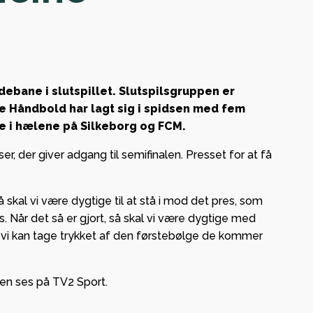
ent og
panden
European
ebane i slutspillet. Slutspilsgruppen er
se Håndbold har lagt sig i spidsen med fem
ige i hælene på Silkeborg og FCM.
l og
nge i
er, der giver adgang til semifinalen. Presset for at få
å skal vi være dygtige til at stå i mod det pres, som
 Når det så er gjort, så skal vi være dygtige med
 – lokal
an vi kan tage trykket af den førstebølge de kommer
ng og
 den ses på TV2 Sport.
kab med