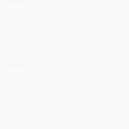
8800 Viborg
Cookiedeklaration
Mail: info@vhk.dk
Retningslinjer
Tlf.: 86 62 91 06
Akkreditering
VR: 36722088
Made by Logicresolve