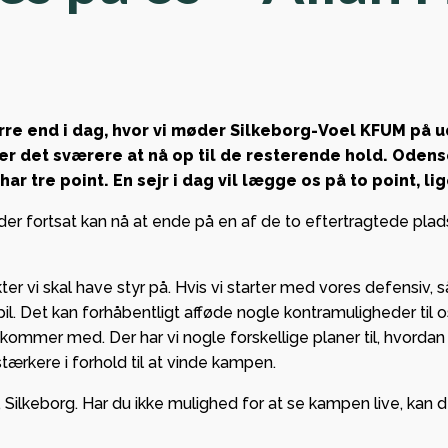
i to opgør mod
rskabsaspiranter
Stort
gaer tegner godt
engagem
HK sæsonen
sved på 
sikrede 
rre end i dag, hvor vi møder Silkeborg-Voel KFUM på ud
League
er det sværere at nå op til de resterende hold. Oden
har tre point. En sejr i dag vil lægge os på to point, l
gruppespi
r med stor glæde,
mange pe
borg HK kan byde
, der fortsat kan nå at ende på en af de to eftertragtede plads
kassen
r Lindberg og Tvis
n Viborg
er vi skal have styr på. Hvis vi starter med vores defensiv, s
mmen som ny
 Det kan forhåbentligt afføde nogle kontramuligheder til os.
epartner i
GF Viborg
g kommer med. Der har vi nogle forskellige planer til, hvord
stærkere i forhold til at vinde kampen.
en.
forankri
stærkt
 Silkeborg. Har du ikke mulighed for at se kampen live, kan
partners