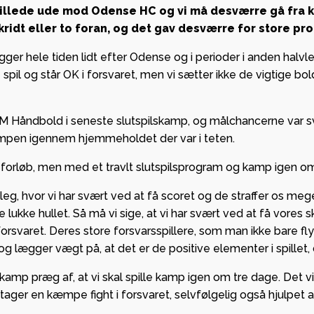
 Viborg
sikrede
 spillede ude mod Odense HC og vi må desværre gå fra
dt eller to foran, og det gav desværre for store pro
mmen som ny
European
partner i
League
 ligger hele tiden lidt efter Odense og i perioder i anden hal
n.
gruppespil
il og står OK i forsvaret, men vi sætter ikke de vigtige bolde
mange pen
r Ikast foran
kassen
ilskuere i
M Håndbold i seneste slutspilskamp, og målchancerne var s
kampen igennem hjemmeholdet der var i teten.
c Arena
GF Viborg 
forankrin
rløb, men med et travlt slutspilsprogram og kamp igen om t
stærkt
vleg, hvor vi har svært ved at få scoret og de straffer os meg
partnersk
e lukke hullet. Så må vi sige, at vi har svært ved at få vores s
Viborg HK
orsvaret. Deres store forsvarsspillere, som man ikke bare flytt
g lægger vægt på, at det er de positive elementer i spillet,
mp præg af, at vi skal spille kamp igen om tre dage. Det vil 
 tager en kæmpe fight i forsvaret, selvfølgelig også hjulpet