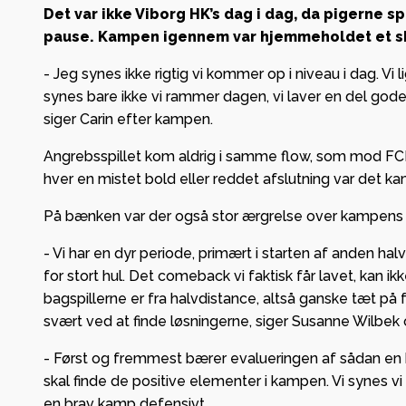
Køkken
Det var ikke Viborg HK’s dag i dag, da pigerne
pause. Kampen igennem var hjemmeholdet et skri
velko
Bronze
- Jeg synes ikke rigtig vi kommer op i niveau i dag. Vi
klubbe
synes bare ikke vi rammer dagen, vi laver en del gode sp
siger Carin efter kampen.
VHK slå
1.800 t
Angrebsspillet kom aldrig i samme flow, som mod FC
hver en mistet bold eller reddet afslutning var det 
BioCir
På bænken var der også stor ærgrelse over kampens fo
- Vi har en dyr periode, primært i starten af anden hal
for stort hul. Det comeback vi faktisk får lavet, kan ikk
bagspillerne er fra halvdistance, altså ganske tæt på f
svært ved at finde løsningerne, siger Susanne Wilbek o
- Først og fremmest bærer evalueringen af sådan en ka
skal finde de positive elementer i kampen. Vi synes vi
en brav kamp defensivt.