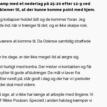
 kamp med et nederlag på 25-20 efter 12-9 ved
blemer til, at der kunne komme point med hjem.
vleg kollapser holdet lidt og de kommer foran. Jeg
 og
 ind, når vi trænger til det, og er ikke skarpe nok,
ge i
værere at komme til. Da Odense samtidig straffede
– lokal
g og
re dage, er der ikke meget tid at ærgre sig.
et hurtigt med kontra. Der mister vi kontakten og får
ab med
kytter til gode afslutninger. De mål vi laver fra
er rundt på, står godt i dag og der har vi i perioder
 der skal med videre.
sige, at vi ikke har længe at arbejde med tingene. Vi
 af Rikke Poulsen. Specielt i anden halvleg kæmper vi