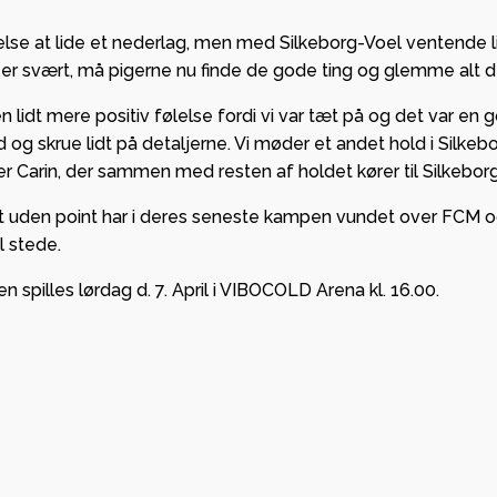
at lide et nederlag, men med Silkeborg-Voel ventende lige 
t er svært, må pigerne nu finde de gode ting og glemme alt d
lidt mere positiv følelse fordi vi var tæt på og det var en go
g skrue lidt på detaljerne. Vi møder et andet hold i Silkeb
er Carin, der sammen med resten af holdet kører til Silkebo
let uden point har i deres seneste kampen vundet over FCM og
l stede.
illes lørdag d. 7. April i VIBOCOLD Arena kl. 16.00.