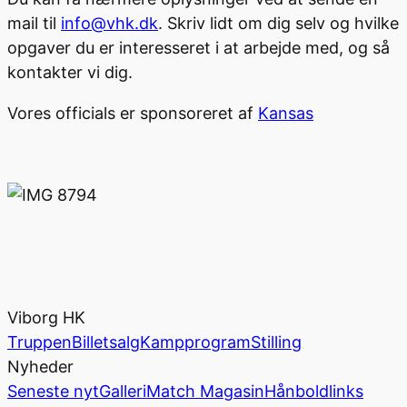
mail til
info@vhk.dk
. Skriv lidt om dig selv og hvilke
opgaver du er interesseret i at arbejde med, og så
kontakter vi dig.
Vores officials er sponsoreret af
Kansas
Viborg HK
Truppen
Billetsalg
Kampprogram
Stilling
Nyheder
Seneste nyt
Galleri
Match Magasin
Hånboldlinks