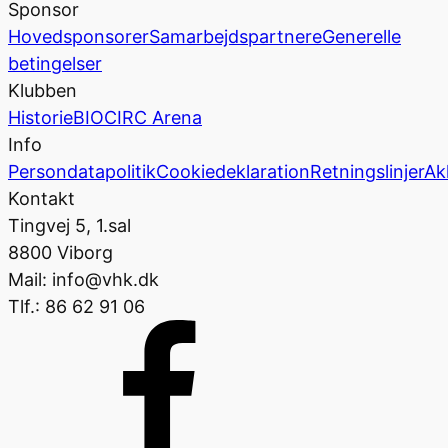
Sponsor
Hovedsponsorer
Samarbejdspartnere
Generelle
betingelser
Klubben
Historie
BIOCIRC Arena
Info
Persondatapolitik
Cookiedeklaration
Retningslinjer
Ak
Kontakt
Tingvej 5, 1.sal
8800 Viborg
Mail: info@vhk.dk
Tlf.: 86 62 91 06