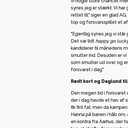
vi nogle store chancer, me
synes jeg er stærkt. Vi har
rettet til," siger en glad 
top og forsvarsspillet et 
"Egentlig synes jeg vi står 
Det var lidt
happy go luck
kandiderer til månedens m
smutter ind. Desuden er vi 
som smutter ud over og end
forsvaret i dag."
Rødt kort og Daglund t
Den megen tid i forsvaret 
der i dag havde et hav af 
fik fint fat, men da kampen
Hanna på banen i håb om, a
en kontra fra Aarhus, der