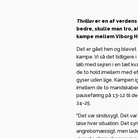
sikrede
med stor glæde,
European
org HK kan byde
Thriller
er en af verdens
League
Lindberg og Tvis
bedre, skulle man tro, 
gruppespil
 Viborg
kampe mellem Viborg H
mange pen
mmen som ny
Det er gået hen og blevet t
kassen
partner i
kampe. Vi så det tidligere
n.
GF Viborg 
løb med sejren i en tæt kv
forankrin
de to hold imellem med et e
gyser uden lige. Kampen i
stærkt
imellem de to mandskaber, d
partnersk
pauseføring på 13-12 til 
Viborg HK
24-25.
"Det var sindssygt. Det va
løse hver situation. Det sy
angrebsmæssigt, men lader 