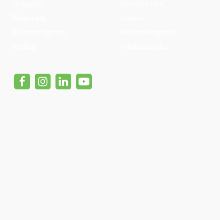
Truppen
Seneste nyt
Billetsalg
Galleri
Kampprogram
Match Magasin
Stilling
Hånboldlinks