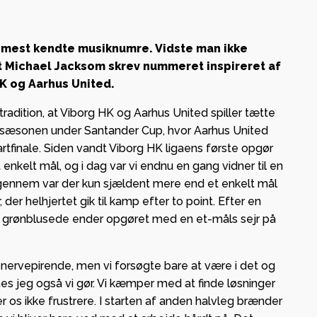
 mest kendte musiknumre. Vidste man ikke
at Michael Jacksom skrev nummeret inspireret af
 og
K og Aarhus United.
ge i
radition, at Viborg HK og Aarhus United spiller tætte
 i sæsonen under Santander Cup, hvor Aarhus United
– lokal
artfinale. Siden vandt Viborg HK ligaens første opgør
g og
nkelt mål, og i dag var vi endnu en gang vidner til en
gennem var der kun sjældent mere end et enkelt mål
er helhjertet gik til kamp efter to point. Efter en
ab med
de grønblusede ender opgøret med en et-måls sejr på
r nervepirende, men vi forsøgte bare at være i det og
nes jeg også vi gør. Vi kæmper med at finde løsninger
os ikke frustrere. I starten af anden halvleg brænder