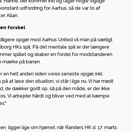
.a. Hanne, der kommer ind og tager nogle vigtige
konstant udfordring for Aarhus, så de var to af
ter Allan.
en forskel
idligere opgør mod Aarhus United vil man på særligt
Viborg HKs spil. På det mentale spil er der længere
mer spillet og skaber en fordel for modstanderen.
an mærke på banen.
er en helt anden siden vores seneste opgør, inkl.
på at løse den situation, vi står i lige nu. Vi har mødt
d, de dækker godt op, så på den måde, er der ikke
s. Vi arbejder hårdt og bliver ved med at kæmpe.
s."
n ligger lige om hjørnet, når Randers HK d. 17. marts