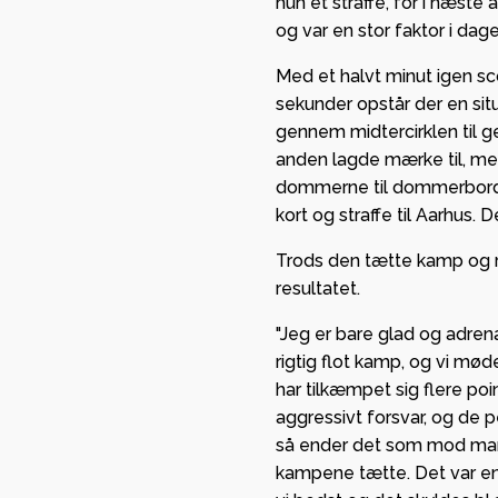
hun et straffe, for i næste
og var en stor faktor i dage
Med et halvt minut igen sc
sekunder opstår der en si
gennem midtercirklen til ge
anden lagde mærke til, me
dommerne til dommerbordet
kort og straffe til Aarhus
Trods den tætte kamp og r
resultatet.
"Jeg er bare glad og adren
rigtig flot kamp, og vi mød
har tilkæmpet sig flere poi
aggressivt forsvar, og de pe
så ender det som mod mang
kampene tætte. Det var e