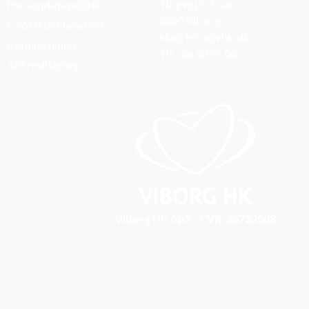
Tingvej 5, 1.sal
Persondatapolitik
8800 Viborg
Cookiedeklaration
Mail: info@vhk.dk
Retningslinjer
Tlf.: 86 62 91 06
Akkreditering
Viborg HK ApS - CVR: 36722088