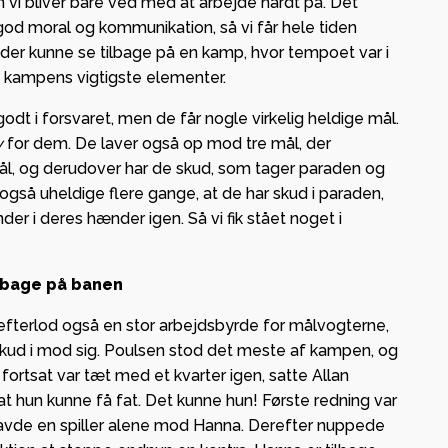
n vi bliver bare ved med at arbejde hårdt på. Det
 god moral og kommunikation, så vi får hele tiden
AG, der kunne se tilbage på en kamp, hvor tempoet var i
af kampens vigtigste elementer.
godt i forsvaret, men de får nogle virkelig heldige mål.
y
for dem. De laver også op mod tre mål, der
ål, og derudover har de skud, som tager paraden og
også uheldige flere gange, at de har skud i paraden,
er i deres hænder igen. Så vi fik stået noget i
ilbage på banen
efterlod også en stor arbejdsbyrde for målvogterne,
skud i mod sig. Poulsen stod det meste af kampen, og
 fortsat var tæt med et kvarter igen, satte Allan
t hun kunne få fat. Det kunne hun! Første redning var
 havde en spiller alene mod Hanna. Derefter nuppede