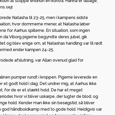
 aktion at stoppe endnun en kontra. Hanna er tilbage,
ns sejr.
orede Natasha til 23-25, men i kampens sidste
tuation, hvor dommerne mener, at Natasha løber
ne for Aarhus spillerne. En situation, som ingen
n da Viborg pigerne begyndte deres jubel, gik
 og blev enige om, at Natashas handling var til rødt
. Dermed ender kampen 24-25.
odede afslutning, var Allan ovenud glad for
alinen pumper rundt i kroppen. Pigerne leverede en
er et godt hold i dag. Det undrer mig, at Aarhus ikke
nt, for de er et stærkt hold. De har et meget
rioder, hvor vi bliver uskarpe, der lugter de blod, og
e hold. Kender man ikke sin besøgstid, så bliver
n god håndboldkamp med to gode hold. Heldigvis var