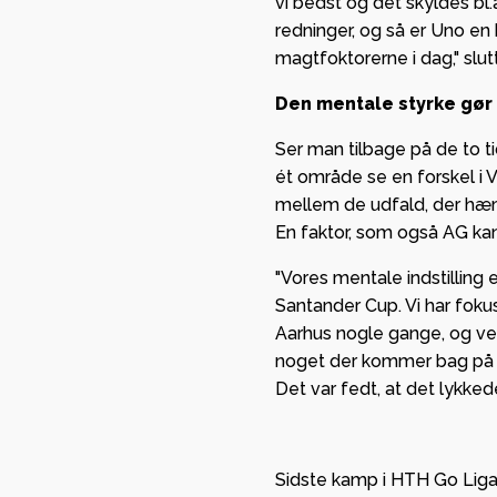
vi bedst og det skyldes bl
redninger, og så er Uno en 
magtfoktorerne i dag," slut
Den mentale styrke gør 
Ser man tilbage på de to t
ét område se en forskel i 
mellem de udfald, der hæm
En faktor, som også AG k
"Vores mentale indstilling 
Santander Cup. Vi har fokus 
Aarhus nogle gange, og ve
noget der kommer bag på o
Det var fedt, at det lykkede
Sidste kamp i HTH Go Ligae