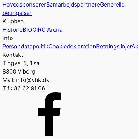
Hovedsponsorer
Samarbejdspartnere
Generelle
betingelser
Klubben
Historie
BIOCIRC Arena
Info
Persondatapolitik
Cookiedeklaration
Retningslinjer
Ak
Kontakt
Tingvej 5, 1.sal
8800 Viborg
Mail: info@vhk.dk
Tlf.: 86 62 91 06