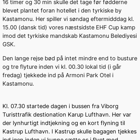
16 timer og 30 min skulle det tage før fødderne
blevet plantet foran hotellet i den tyrkiske by
Kastamonu. Her spiller vi søndag eftermidddag kl.
15.00 (dansk tid) vores næstsidste EHF Cup kamp
imod det tyrkiske mandskab Kastamonu Belediyesi
GSK.
Den lange rejse bød på intet mindre end to busture
og tre flyture inden vi kl. 00.30 lokal tid (i går
fredag) tjekkede ind på Armoni Park Otel i
Kastamonu.
Kl. 07.30 startede dagen i bussen fra Viborg
Turisttrafik destionation Karup Lufthavn. Her var
der lynhurtigt indtjekning og en kort flyning til
Kastrup Lufthavn. I Kastrup skulle bagagen tjekkes
ind igen inden vi kunne sætte os i flyet mod