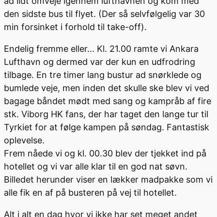
ad lidt omveje igennem lufthavnen og kom med
den sidste bus til flyet. (Der så selvfølgelig var 30
min forsinket i forhold til take-off).
Endelig fremme eller... Kl. 21.00 ramte vi Ankara
Lufthavn og dermed var der kun en udfrodring
tilbage. En tre timer lang bustur ad snørklede og
bumlede veje, men inden det skulle ske blev vi ved
bagage båndet mødt med sang og kampråb af fire
stk. Viborg HK fans, der har taget den lange tur til
Tyrkiet for at følge kampen på søndag. Fantastisk
oplevelse.
Frem nåede vi og kl. 00.30 blev der tjekket ind på
hotellet og vi var alle klar til en god nat søvn.
Billedet herunder viser en lækker madpakke som vi
alle fik en af på busteren på vej til hotellet.
Alt i alt en dag hvor vi ikke har set meget andet