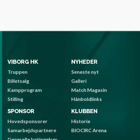
VIBORG HK
NYHEDER
Truppen
Seneste nyt
Billetsalg
Galleri
Kampprogram
Match Magasin
Stilling
Hånboldlinks
SPONSOR
KLUBBEN
Hovedsponsorer
Historie
Samarbejdspartnere
BIOCIRC Arena
Generelle betingelser