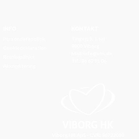
INFO
KONTAKT
Tingvej 5, 1.sal
Persondatapolitik
8800 Viborg
Cookiedeklaration
Mail: info@vhk.dk
Retningslinjer
Tlf.: 86 62 91 06
Akkreditering
Viborg HK ApS - CVR: 36722088