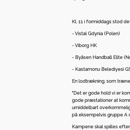
 Viborg
sikrede
mmen som ny
European
Kl. 11 i formiddags stod d
partner i
League
n.
gruppespil
- Vistal Gdynia (Polen)
mange pen
r Ikast foran
- Viborg HK
kassen
ilskuere i
- Byåsen Handball Elite (N
c Arena
GF Viborg 
forankrin
- Kastamonu Belediyesi GS
stærkt
En lodtrækning, som træner
partnersk
"Det er gode hold vi er ko
Viborg HK
gode præstationer at komme
umiddelbart overkommelige, 
på eksempelvis gruppe A o
Kampene skal spilles efte