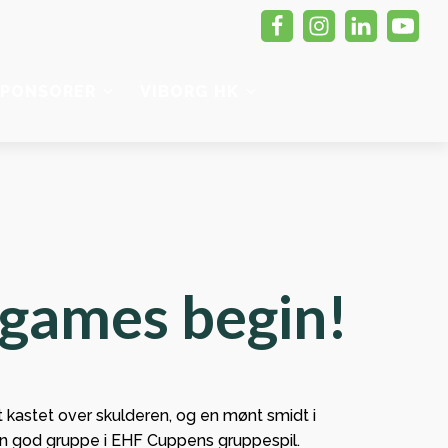
SPONSORER
VIBORG HK
HEDER
ADMINISTRATION
SENESTE MATCH
MAGASIN
r
Kontakt
 til
Administration
 games begin!
Bestyrelsen
jord
ponsorat
nt og
t kastet over skulderen, og en mønt smidt i
anden
en god gruppe i EHF Cuppens gruppespil.