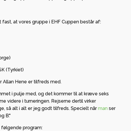
et fast, at vores gruppe i EHF Cuppen består af:
 og
ge i
orge)
– lokal
g og
K (Tyrkiet)
 Allan Hene er tilfreds med.
ab med
mmet i pulje med, og det kommer til at kræve seks
 videre i turneringen. Rejserne dertil virker
så alt i alt er jeg godt tilfreds. Specielt når
man
ser
g B."
r følgende program: