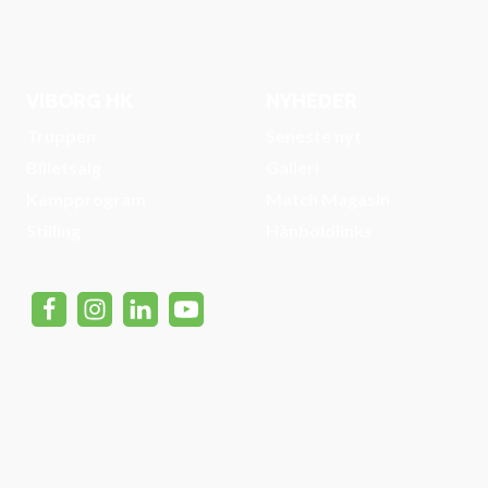
VIBORG HK
NYHEDER
Truppen
Seneste nyt
Billetsalg
Galleri
Kampprogram
Match Magasin
Stilling
Hånboldlinks