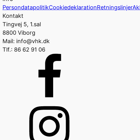
Persondatapolitik
Cookiedeklaration
Retningslinjer
Ak
Kontakt
Tingvej 5, 1.sal
8800 Viborg
Mail: info@vhk.dk
Tlf.: 86 62 91 06