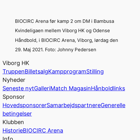
BIOCIRC Arena før kamp 2 om DM i Bambusa
Kvindeligaen mellem Viborg HK og Odense
Håndbold, i BIOCIRC Arena, Viborg, lørdag den
29. Maj 2021. Foto: Johnny Pedersen
Viborg HK
Truppen
Billetsalg
Kampprogram
Stilling
Nyheder
Seneste nyt
Galleri
Match Magasin
Hånboldlinks
Sponsor
Hovedsponsorer
Samarbejdspartnere
Generelle
betingelser
Klubben
Historie
BIOCIRC Arena
Info