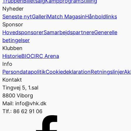
Truppen
Billetsalg
Kampprogram
Stilling
Nyheder
Seneste nyt
Galleri
Match Magasin
Hånboldlinks
Sponsor
Hovedsponsorer
Samarbejdspartnere
Generelle
betingelser
Klubben
Historie
BIOCIRC Arena
Info
Persondatapolitik
Cookiedeklaration
Retningslinjer
Ak
Kontakt
Tingvej 5, 1.sal
8800 Viborg
Mail: info@vhk.dk
Tlf.: 86 62 91 06