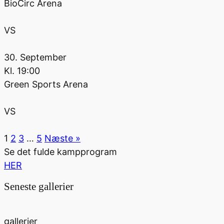
BioCirc Arena
VS
30. September
Kl.
19:00
Green Sports Arena
VS
1
2
3
…
5
Næste »
Se det fulde kampprogram
HER
Seneste gallerier
gallerier