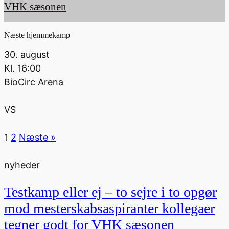
VHK sæsonen
Næste hjemmekamp
30. august
Kl.
16:00
BioCirc Arena
VS
1
2
Næste »
nyheder
Testkamp eller ej – to sejre i to opgør
mod mesterskabsaspiranter kollegaer
tegner godt for VHK sæsonen