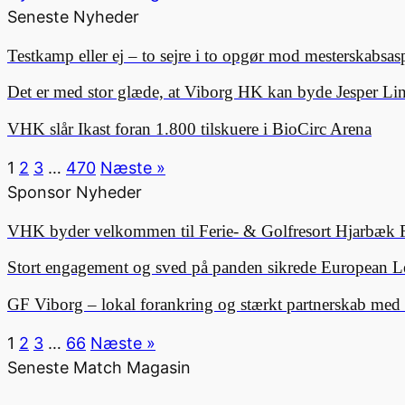
Seneste Nyheder
Testkamp eller ej – to sejre i to opgør mod mesterskabsa
Det er med stor glæde, at Viborg HK kan byde Jesper 
VHK slår Ikast foran 1.800 tilskuere i BioCirc Arena
1
2
3
…
470
Næste »
Sponsor Nyheder
VHK byder velkommen til Ferie- & Golfresort Hjarbæk 
Stort engagement og sved på panden sikrede European L
GF Viborg – lokal forankring og stærkt partnerskab me
1
2
3
…
66
Næste »
Seneste Match Magasin