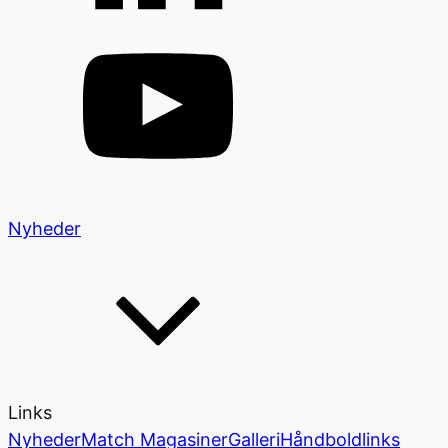
Nyheder
Links
Nyheder
Match Magasiner
Galleri
Håndboldlinks