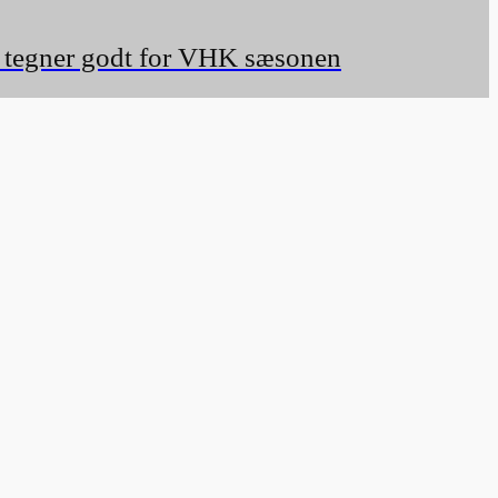
er tegner godt for VHK sæsonen