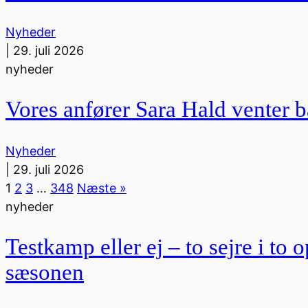
Nyheder
|
29. juli 2026
nyheder
Vores anfører Sara Hald venter b
Nyheder
|
29. juli 2026
1
2
3
…
348
Næste »
nyheder
Testkamp eller ej – to sejre i t
sæsonen