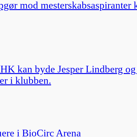
o opgør mod mesterskabsaspiranter
rg HK kan byde Jesper Lindberg o
r i klubben.
uere i BioCirc Arena