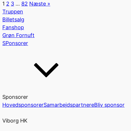
1
2
3
…
82
Næste »
Truppen
Billetsalg
Fanshop
Grøn Fornuft
SPonsorer
Sponsorer
Hovedsponsorer
Samarbejdspartnere
Bliv sponsor
Viborg HK