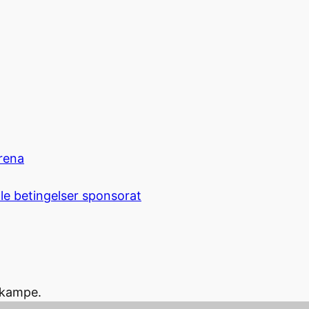
rena
le betingelser sponsorat
ekampe.