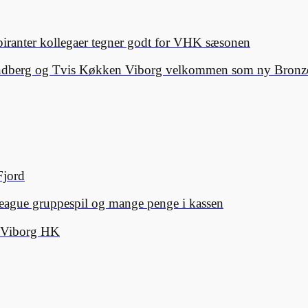
spiranter kollegaer tegner godt for VHK sæsonen
Lindberg og Tvis Køkken Viborg velkommen som ny Bronze
Fjord
eague gruppespil og mange penge i kassen
d Viborg HK