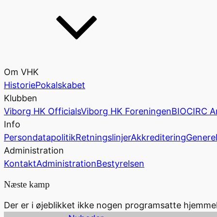
Om VHK
Historie
Pokalskabet
Klubben
Viborg HK Officials
Viborg HK Foreningen
BIOCIRC A
Info
Persondatapolitik
Retningslinjer
Akkreditering
Generel
Administration
Kontakt
Administration
Bestyrelsen
Næste kamp
Der er i øjeblikket ikke nogen programsatte hjemm