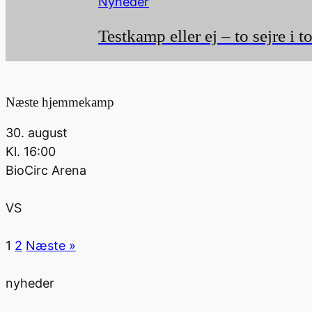
Nyheder
Testkamp eller ej – to sejre 
Næste hjemmekamp
30. august
Kl.
16:00
BioCirc Arena
VS
1
2
Næste »
nyheder