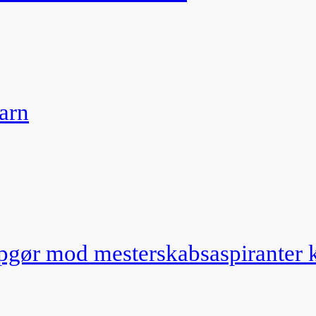
arn
o opgør mod mesterskabsaspiranter