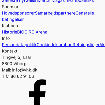
Seneste nyt
Galleri
Match Magasin
Hånboldlinks
Sponsor
Hovedsponsorer
Samarbejdspartnere
Generelle
betingelser
Klubben
Historie
BIOCIRC Arena
Info
Persondatapolitik
Cookiedeklaration
Retningslinjer
Ak
Kontakt
Tingvej 5, 1.sal
8800 Viborg
Mail: info@vhk.dk
Tlf.: 86 62 91 06