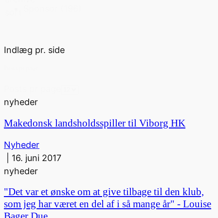
Sponsor
(196)
sort
Indlæg pr. side
Posts pr page
Posts pr page
nyheder
Makedonsk landsholdsspiller til Viborg HK
Nyheder
|
16. juni 2017
nyheder
"Det var et ønske om at give tilbage til den klub,
som jeg har været en del af i så mange år" - Louise
Bager Due