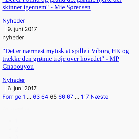
skinner igennem" - Mie Sørensen
Nyheder
|
9. juni 2017
nyheder
"Det er nærmest mytisk at spille i Viborg HK og
trække den grønne trøje over hovedet" - MP
Gnabouyou
Nyheder
|
6. juni 2017
Forrige
1
…
63
64
65
66
67
…
117
Næste
Post pagination
1
2
3