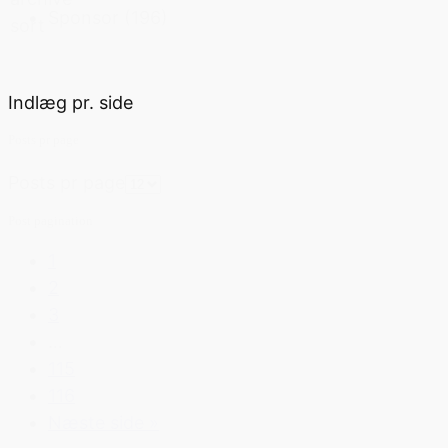
Sponsor
(196)
sort
Indlæg pr. side
Posts pr page
Posts pr page
Post pagination
1
2
3
…
115
116
Næste side »