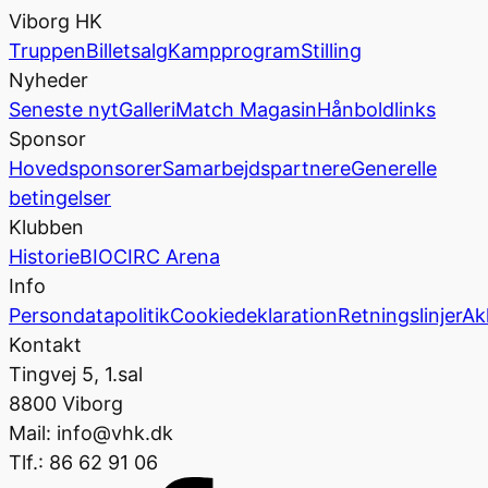
Viborg HK
Truppen
Billetsalg
Kampprogram
Stilling
Nyheder
Seneste nyt
Galleri
Match Magasin
Hånboldlinks
Sponsor
Hovedsponsorer
Samarbejdspartnere
Generelle
betingelser
Klubben
Historie
BIOCIRC Arena
Info
Persondatapolitik
Cookiedeklaration
Retningslinjer
Ak
Kontakt
Tingvej 5, 1.sal
8800 Viborg
Mail: info@vhk.dk
Tlf.: 86 62 91 06