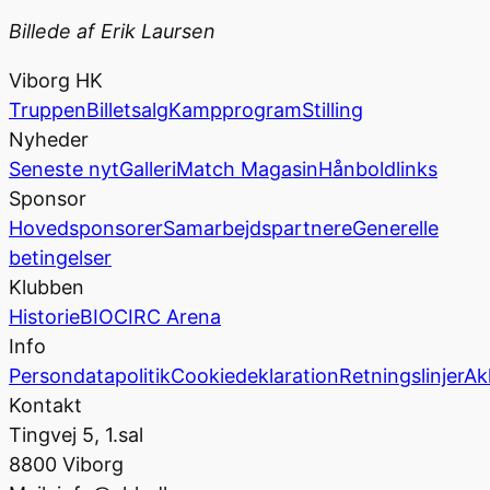
Billede af Erik Laursen
Viborg HK
Truppen
Billetsalg
Kampprogram
Stilling
Nyheder
Seneste nyt
Galleri
Match Magasin
Hånboldlinks
Sponsor
Hovedsponsorer
Samarbejdspartnere
Generelle
betingelser
Klubben
Historie
BIOCIRC Arena
Info
Persondatapolitik
Cookiedeklaration
Retningslinjer
Ak
Kontakt
Tingvej 5, 1.sal
8800 Viborg