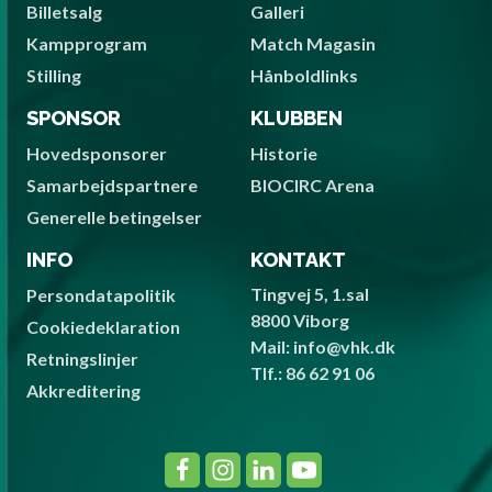
Billetsalg
Galleri
Kampprogram
Match Magasin
Stilling
Hånboldlinks
SPONSOR
KLUBBEN
Hovedsponsorer
Historie
Samarbejdspartnere
BIOCIRC Arena
Generelle betingelser
INFO
KONTAKT
Tingvej 5, 1.sal
Persondatapolitik
8800 Viborg
Cookiedeklaration
Mail: info@vhk.dk
Retningslinjer
Tlf.: 86 62 91 06
Akkreditering