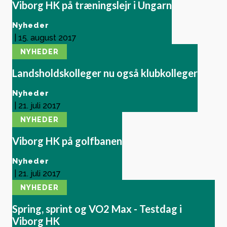
Viborg HK på træningslejr i Ungarn
Nyheder
|
15. august 2017
NYHEDER
Landsholdskolleger nu også klubkolleger
Nyheder
|
21. juli 2017
NYHEDER
Viborg HK på golfbanen
Nyheder
|
21. juli 2017
NYHEDER
Spring, sprint og VO2 Max - Testdag i
Viborg HK