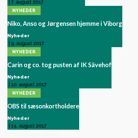
|
7. august 2017
NYHEDER
Niko, Anso og Jørgensen hjemme i Viborg
Nyheder
|
9. august 2017
NYHEDER
Carin og co. tog pusten af IK Sävehof
Nyheder
|
10. august 2017
NYHEDER
OBS til sæsonkortholdere
Nyheder
|
14. august 2017
Post pagination