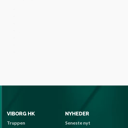
1
2
3
…
116
117
Næste side »
VIBORG HK
NYHEDER
Truppen
Seneste nyt