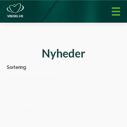
Nyheder
Sortering
Post archive sort
Post
archive
sort
Nyheder
(1115)
Sponsor
(196)