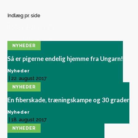
Indlæg pr. side
Posts pr page
Posts pr page
NYHEDER
Så er pigerne endelig hjemme fra Ungarn!
Nyheder
|
22. august 2017
NYHEDER
En fiberskade, træningskampe og 30 grader
Nyheder
|
18. august 2017
NYHEDER