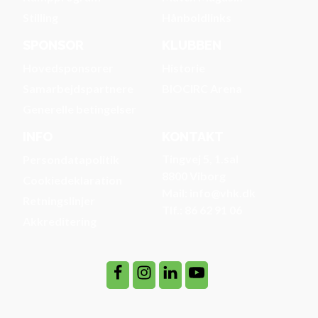
Stilling
Hånboldlinks
SPONSOR
KLUBBEN
Hovedsponsorer
Historie
Samarbejdspartnere
BIOCIRC Arena
Generelle betingelser
INFO
KONTAKT
Tingvej 5, 1.sal
Persondatapolitik
8800 Viborg
Cookiedeklaration
Mail: info@vhk.dk
Retningslinjer
Tlf.: 86 62 91 06
Akkreditering