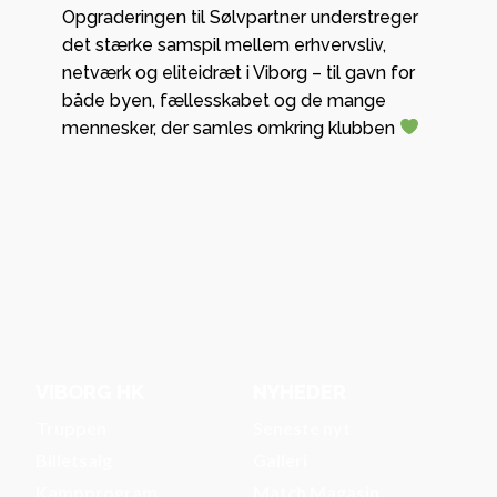
Opgraderingen til Sølvpartner understreger
det stærke samspil mellem erhvervsliv,
netværk og eliteidræt i Viborg – til gavn for
både byen, fællesskabet og de mange
mennesker, der samles omkring klubben
VIBORG HK
NYHEDER
Truppen
Seneste nyt
Billetsalg
Galleri
Kampprogram
Match Magasin