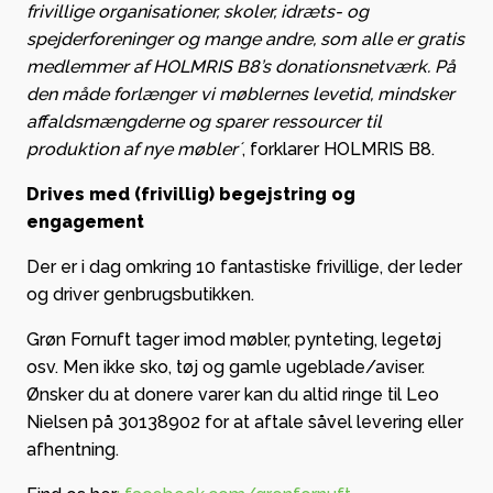
frivillige organisationer, skoler, idræts- og
spejderforeninger og mange andre, som alle er gratis
medlemmer af HOLMRIS B8’s donationsnetværk. På
den måde forlænger vi møblernes levetid, mindsker
affaldsmængderne og sparer ressourcer til
produktion af nye møbler´
, forklarer HOLMRIS B8.
Drives med (frivillig) begejstring og
engagement
Der er i dag omkring 10 fantastiske frivillige, der leder
og driver genbrugsbutikken.
Grøn Fornuft tager imod møbler, pynteting, legetøj
osv. Men ikke sko, tøj og gamle ugeblade/aviser.
Ønsker du at donere varer kan du altid ringe til Leo
Nielsen på 30138902 for at aftale såvel levering eller
afhentning.