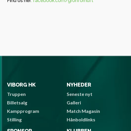
Find os her
: facebook.com/gronfornuft
VIBORG HK
NYHEDER
Truppen
Seneste nyt
Billetsalg
Galleri
Kampprogram
Match Magasin
Stilling
Hånboldlinks
SPONSOR
KLUBBEN